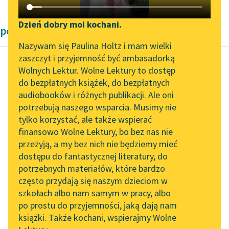
Katalog DAISY
Zgłoś brak utworu
Podkasty o książkach
Dzień dobry moi kochani.
powieści Zygmunta Kaczkowskiego
Aktualności
Narzędzia
Nazywam się Paulina Holtz i mam wielki
zaszczyt i przyjemność być ambasadorką
„Prokurator Alicja Horn”
Mapa Wolnych Lektur
Wolnych Lektur. Wolne Lektury to dostęp
do słuchania
do bezpłatnych książek, do bezpłatnych
Zygmunt Kaczkowski
Leśmianator
audiobooków i różnych publikacji. Ale oni
Murdelio
Byliśmy częścią AI Impact
potrzebują naszego wsparcia. Musimy nie
Przewodnik dla piszących i
Lab
tylko korzystać, ale także wspierać
czytających
A nie mógłby jespan
finansowo Wolne Lektury, bo bez nas nie
Zapraszamy na spotkanie
tak z daleka
przeżyją, a my bez nich nie będziemy mieć
online z tłumaczkami
dowiedzieć się od pana
dostępu do fantastycznej literatury, do
literatury skandynawskiej
API
Wita?…
potrzebnych materiałów, które bardzo
Spotkanie z Katarzyną
OAI-PMH
często przydają się naszym dzieciom w
— Cóż? Czy jejmości...
Tunkiel w Oslo
szkołach albo nam samym w pracy, albo
Widget Wolnych Lektur
po prostu do przyjemności, jaką dają nam
Czytaj więcej
102. lata temu zmarł
książki. Także kochani, wspierajmy Wolne
Przypisy
Joseph Conrad