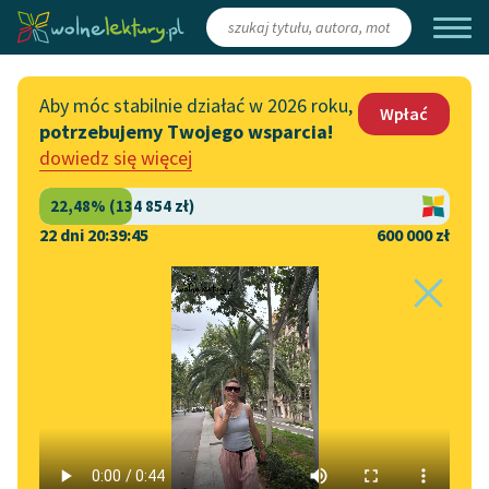
Zaloguj się
/
Załóż konto
Aby móc stabilnie działać w 2026 roku,
Wpłać
potrzebujemy Twojego wsparcia!
Katalog
Włącz się
dowiedz się więcej
Lektury szkolne
Wesprzyj Wolne Lektury
Książki
Współpraca z firmami
22 dni 20:39:45
600 000 zł
Autorki i autorzy
Zapisz się na newsletter
Strona główna
Katalog
Motyw
Wina
Audiobooki
Przekaż 1,5%
Motyw:
Wina
Kolekcje tematyczne
Włącz się w prace
NOWOŚCI
redakcyjne
Motywy literackie
Zygmunt Kaczkowski
✖
Powieść
✖
Epika
✖
Zgłoś błąd