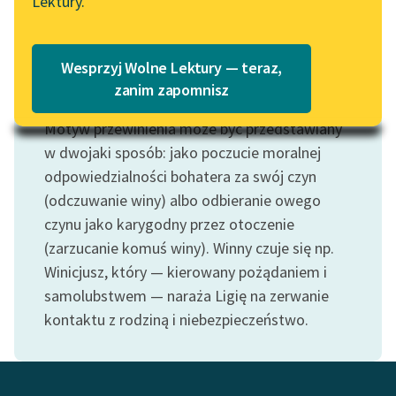
Lektury.
Katalog
Blog
Katalog w formacie PDF
Wesprzyj Wolne Lektury — teraz,
Lektury szkolne i klasyka
zanim zapomnisz
Motyw: Wina
literatury do słuchania dla
Motyw przewinienia może być przedstawiany
uczennic i uczniów z
niepełnosprawnościami
w dwojaki sposób: jako poczucie moralnej
odpowiedzialności bohatera za swój czyn
E-kolekcja lektur
(odczuwanie winy) albo odbieranie owego
szkolnych i literatury do
czynu jako karygodny przez otoczenie
słuchania dla uczennic i
(zarzucanie komuś winy). Winny czuje się np.
uczniów z
Winicjusz, który — kierowany pożądaniem i
niepełnosprawnościami
samolubstwem — naraża Ligię na zerwanie
Feministyczne inspiracje.
kontaktu z rodziną i niebezpieczeństwo.
Popularyzacja
skandynawskiej literatury
feministycznej