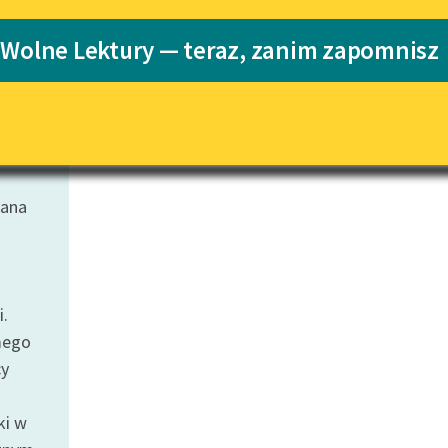
Katalog
 Wolne Lektury — teraz, zanim zapomnisz
Katalog w for
Lektury szkolne i klasyka
literatury do słuchania dla
uczennic i uczniów z
niepełnosprawnościami
E-kolekcja lektur szkolnych i
literatury do słuchania dla
uczennic i uczniów z
iana
niepełnosprawnościami
Feministyczne inspiracje.
Popularyzacja skandynawskiej
literatury feministycznej
i.
Ręce pełne poezji
mego
cy
Kolekcje edukacyjne twórców
przechodzących do domeny
publicznej, lektur szkolnych
ki w
oraz Starego Testamentu