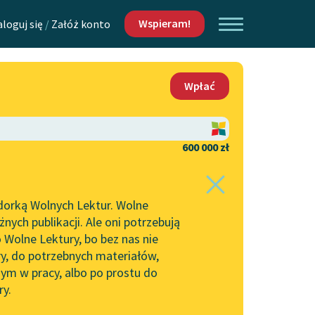
Wspieram!
aloguj się
/
Załóż konto
O nas
Wpłać
Lektur
Kontakt
O projekcie
600 000 zł
 piszących i
Zespół
dorką Wolnych Lektur. Wolne
Zasady wykorzystania
ych publikacji. Ale oni potrzebują
Wolnych Lektur
 Wolne Lektury, bo bez nas nie
Logotypy
ry, do potrzebnych materiałów,
ym w pracy, albo po prostu do
h Lektur
Materiały promocyjne
ry.
Polityka prywatności