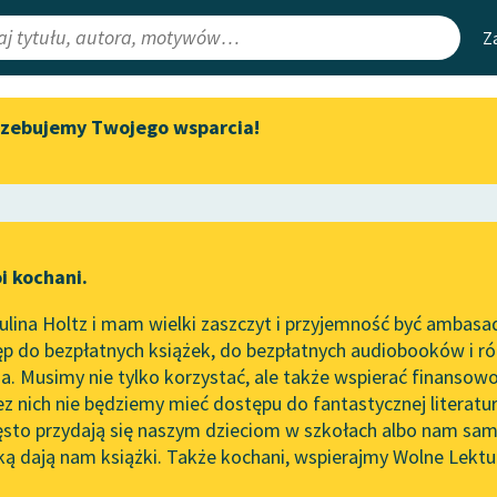
Z
rzebujemy Twojego wsparcia!
Aktualności
Narzędzia
e Lektury
„Prokurator Alicja Horn” do
Mapa Wolnych 
słuchania
irmami
Leśmianator
Byliśmy częścią AI Impact Lab
ewsletter
Przewodnik dla
i kochani.
Zapraszamy na spotkanie
czytających
online z tłumaczkami
lina Holtz i mam wielki zaszczyt i przyjemność być ambasa
literatury skandynawskiej
p do bezpłatnych książek, do bezpłatnych audiobooków i różn
API
Spotkanie z Katarzyną Tunkiel
. Musimy nie tylko korzystać, ale także wspierać finansowo
ce redakcyjne
w Oslo
OAI-PMH
ez nich nie będziemy mieć dostępu do fantastycznej literatu
ęsto przydają się naszym dzieciom w szkołach albo nam sam
102. lata temu zmarł Joseph
Widget Wolnyc
Conrad
ką dają nam książki. Także kochani, wspierajmy Wolne Lektu
oru
 obyczajowa
✖
Powieść
✖
Przypisy
Blog