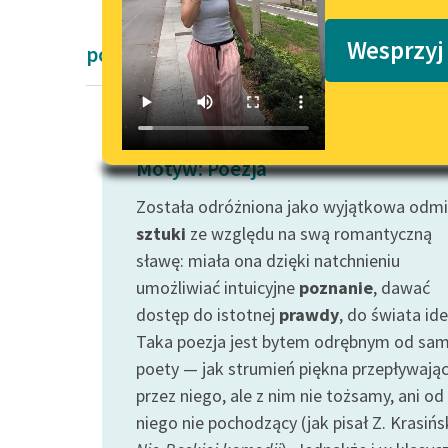
Podkasty o książkach
Wesprzyj
powieści obyczajowe i powieści
Motyw: Poezja
Została odróżniona jako wyjątkowa odm
sztuki
ze względu na swą romantyczną
sławę: miała ona dzięki natchnieniu
umożliwiać intuicyjne
poznanie
, dawać
dostęp do istotnej
prawdy
, do świata ide
Taka poezja jest bytem odrębnym od sa
poety — jak strumień piękna przepływają
przez niego, ale z nim nie tożsamy, ani od
niego nie pochodzący (jak pisał Z. Krasińs