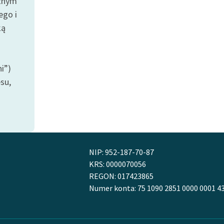
cznym
Odkurzamy bohaterów
ego i
Szkoła Poezji Wolnych Lektur
ką
i”)
su,
NIP: 952-187-70-87
KRS: 0000070056
REGON: 017423865
Numer konta: 75 1090 2851 0000 0001 4