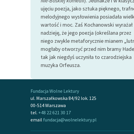
Nie-Boskiej komedii
). Jednakże i w klasy
ujęciu poezja, jako sztuka pięknego, trafn
melodyjnego wysłowienia posiadała wiel
wartość i moc. Zaś Kochanowski wyrażał
nadzieję, że jego poezja (określana przez
niego zwykle metaforycznie mianem „lutn
mogłaby otworzyć przed nim bramy Hade
tak jak niegdyś uczyniła to czarodziejska
muzyka Orfeusza.
Fundacja Wolne Lektury
ul. Marszałkowska 84/92 lok. 125
00-514 Warszawa
tel.
+48 22 621 30 17
email
fundacja@wolnelektury.pl