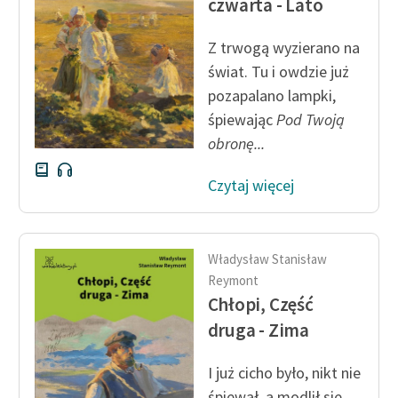
czwarta - Lato
Zasady wykorzystania
Z trwogą wyzierano na
Wolnych Lektur
świat. Tu i owdzie już
Logotypy
pozapalano lampki,
śpiewając
Pod Twoją
Materiały promocyjne
obronę...
Polityka prywatności
Czytaj więcej
Regulamin biblioteki
Dane fundacji i
sprawozdania finansowe
Władysław Stanisław
Reymont
Regulamin darowizn
Chłopi, Część
druga - Zima
Informacja o treściach
wrażliwych
I już cicho było, nikt nie
Deklaracja dostępności
śpiewał, a modlił się