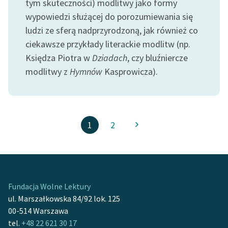
tym skuteczności) modlitwy jako formy
wypowiedzi służącej do porozumiewania się
ludzi ze sferą nadprzyrodzoną, jak również co
ciekawsze przykłady literackie modlitw (np.
Księdza Piotra w
Dziadach
, czy bluźniercze
modlitwy z
Hymnów
Kasprowicza).
1
2
Fundacja Wolne Lektury
ul. Marszałkowska 84/92 lok. 125
00-514 Warszawa
tel.
+48 22 621 30 17