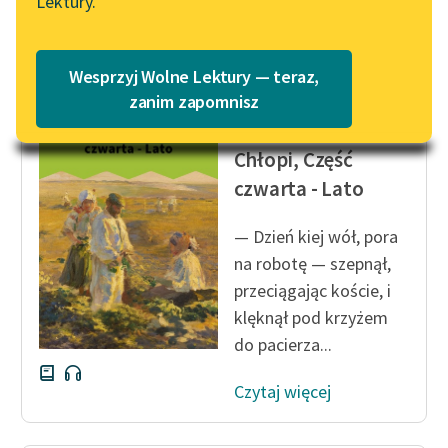
Lektury.
Katalog
Czytaj więcej
Blog
Katalog w formacie PDF
Wesprzyj Wolne Lektury — teraz,
Lektury szkolne i klasyka
zanim zapomnisz
Władysław Stanisław
literatury do słuchania dla
Reymont
uczennic i uczniów z
Chłopi, Część
niepełnosprawnościami
czwarta - Lato
E-kolekcja lektur
szkolnych i literatury do
— Dzień kiej wół, pora
słuchania dla uczennic i
na robotę — szepnął,
uczniów z
przeciągając koście, i
niepełnosprawnościami
klęknął pod krzyżem
do pacierza...
Feministyczne inspiracje.
Popularyzacja
Czytaj więcej
skandynawskiej literatury
feministycznej