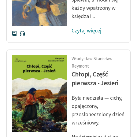
każdy wpatrzony w
księdza i...
Czytaj więcej
Władysław Stanisław
Reymont
Chłopi, Część
pierwsza - Jesień
Była niedziela — cichy,
opajęczony,
przesłoneczniony dzień
wrześniowy.
Na ściernisku, tuż za