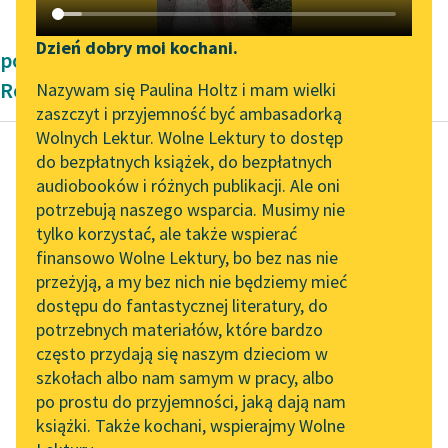
Katalog DAISY
Zgłoś brak utworu
Podkasty o książkach
Dzień dobry moi kochani.
powieści Pozytywizm Władysław Stanisław
Aktualności
Narzędzia
Reymont
Nazywam się Paulina Holtz i mam wielki
zaszczyt i przyjemność być ambasadorką
„Prokurator Alicja Horn”
Mapa Wolnych Lektur
Wolnych Lektur. Wolne Lektury to dostęp
do słuchania
do bezpłatnych książek, do bezpłatnych
Leśmianator
audiobooków i różnych publikacji. Ale oni
Władysław Stanisław
Byliśmy częścią AI Impact
potrzebują naszego wsparcia. Musimy nie
Przewodnik dla piszących i
Reymont
Lab
tylko korzystać, ale także wspierać
czytających
Chłopi, Część
finansowo Wolne Lektury, bo bez nas nie
Zapraszamy na spotkanie
czwarta - Lato
przeżyją, a my bez nich nie będziemy mieć
online z tłumaczkami
dostępu do fantastycznej literatury, do
literatury skandynawskiej
API
Zaraz też huknęły
potrzebnych materiałów, które bardzo
organy i zaczęła się
Spotkanie z Katarzyną
OAI-PMH
często przydają się naszym dzieciom w
Tunkiel w Oslo
suma. Przyklękli
szkołach albo nam samym w pracy, albo
Widget Wolnych Lektur
wszyscy, poprzysiadali
po prostu do przyjemności, jaką dają nam
102. lata temu zmarł
książki. Także kochani, wspierajmy Wolne
a jęli się żarliwie...
Przypisy
Joseph Conrad