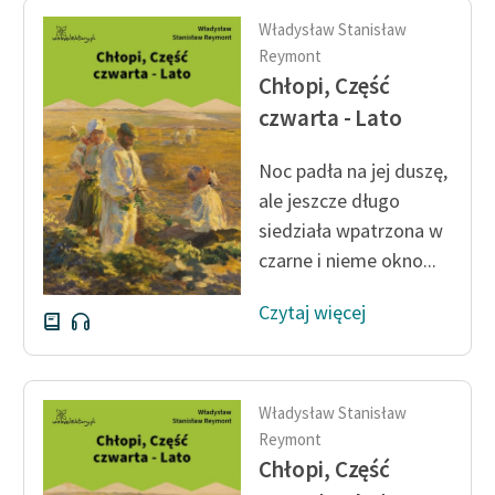
Ręce pełne poezji
Władysław Stanisław
Kolekcje edukacyjne
Reymont
Chłopi, Część
twórców przechodzących
do domeny publicznej,
czwarta - Lato
lektur szkolnych oraz
Starego Testamentu
Noc padła na jej duszę,
ale jeszcze długo
Odkurzamy bohaterów
siedziała wpatrzona w
Szkoła Poezji Wolnych
czarne i nieme okno...
Lektur
Czytaj więcej
O nas
Kontakt
Władysław Stanisław
O projekcie
Reymont
Zespół
Chłopi, Część