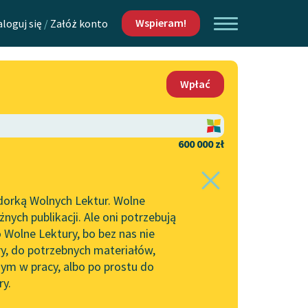
Wspieram!
aloguj się
/
Załóż konto
O nas
Wpłać
Lektur
Kontakt
O projekcie
600 000 zł
 piszących i
Zespół
dorką Wolnych Lektur. Wolne
Zasady wykorzystania
ych publikacji. Ale oni potrzebują
Wolnych Lektur
 Wolne Lektury, bo bez nas nie
Logotypy
ry, do potrzebnych materiałów,
ym w pracy, albo po prostu do
h Lektur
Materiały promocyjne
ry.
Polityka prywatności