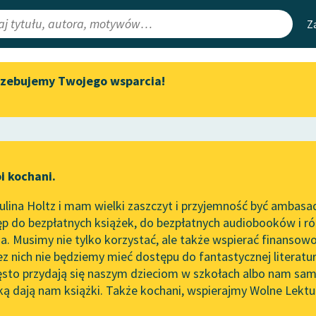
Z
rzebujemy Twojego wsparcia!
Aktualności
Narzędzia
e Lektury
„Prokurator Alicja Horn” do
Mapa Wolnych 
słuchania
irmami
Leśmianator
Byliśmy częścią AI Impact Lab
ewsletter
Przewodnik dla
i kochani.
Zapraszamy na spotkanie
czytających
ta
online z tłumaczkami
lina Holtz i mam wielki zaszczyt i przyjemność być ambasa
literatury skandynawskiej
p do bezpłatnych książek, do bezpłatnych audiobooków i różn
API
Spotkanie z Katarzyną Tunkiel
. Musimy nie tylko korzystać, ale także wspierać finansowo
ce redakcyjne
w Oslo
OAI-PMH
ez nich nie będziemy mieć dostępu do fantastycznej literatu
ęsto przydają się naszym dzieciom w szkołach albo nam sam
102. lata temu zmarł Joseph
Widget Wolnyc
Conrad
ką dają nam książki. Także kochani, wspierajmy Wolne Lektu
oru
Krzysztof Kamil Baczyński
✖
Przypisy
Blog