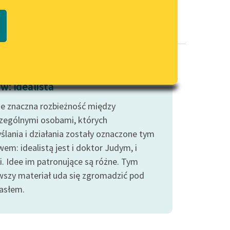
Regulamin biblioteki
macie PDF
Dane fundacji i sprawozdania
finansowe
Regulamin darowizn
Informacja o treściach
w: Idealista
wrażliwych
eje znaczna rozbieżność między
Deklaracja dostępności
zególnymi osobami, których
ślania i działania zostały oznaczone tym
em: idealistą jest i doktor Judym, i
i. Idee im patronujące są różne. Tym
wszy materiał uda się zgromadzić pod
asłem.