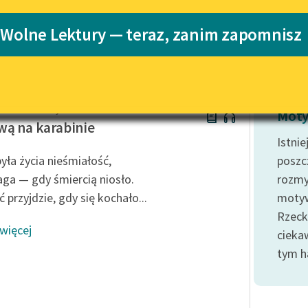
Katalog
 Wolne Lektury — teraz, zanim zapomnisz
ofa Kamila Baczyńskiego
Katalog w for
Lektury szkolne i klasyka
literatury do słuchania dla
uczennic i uczniów z
niepełnosprawnościami
of Kamil Baczyński
E-kolekcja lektur szkolnych i
Moty
literatury do słuchania dla
wą na karabinie
uczennic i uczniów z
Istni
niepełnosprawnościami
była życia nieśmiałość,
poszc
Feministyczne inspiracje.
ga — gdy śmiercią niosło.
rozmy
Popularyzacja skandynawskiej
 przyjdzie, gdy się kochało...
motyw
literatury feministycznej
Rzeck
 więcej
Ręce pełne poezji
cieka
tym h
Kolekcje edukacyjne twórców
przechodzących do domeny
publicznej, lektur szkolnych
oraz Starego Testamentu