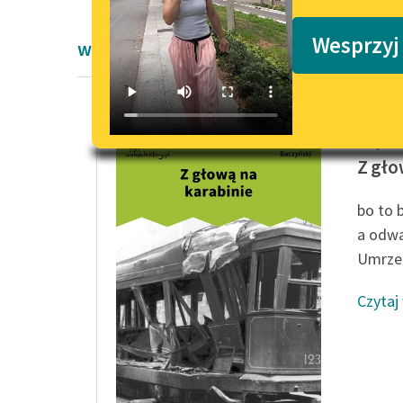
Podkasty o książkach
Wesprzyj
wiersze okresu współczesności Krzyszt
Krzyszt
Z gło
bo to 
a odwa
Umrzeć
Czytaj