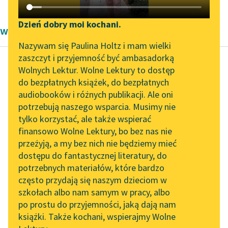
Katalog DAISY
Zgłoś brak utworu
Podkasty o książkach
Dzień dobry moi kochani.
wiersze okresu współczesności Jaś Kapela
Aktualności
Narzędzia
Nazywam się Paulina Holtz i mam wielki
zaszczyt i przyjemność być ambasadorką
„Prokurator Alicja Horn”
Mapa Wolnych Lektur
Wolnych Lektur. Wolne Lektury to dostęp
do słuchania
do bezpłatnych książek, do bezpłatnych
Jaś Kapela
Leśmianator
audiobooków i różnych publikacji. Ale oni
Jak zostałem
Byliśmy częścią AI Impact
potrzebują naszego wsparcia. Musimy nie
Przewodnik dla piszących i
wojownikiem
Lab
tylko korzystać, ale także wspierać
czytających
MDMA
finansowo Wolne Lektury, bo bez nas nie
Zapraszamy na spotkanie
przeżyją, a my bez nich nie będziemy mieć
online z tłumaczkami
Czy plansza spłonie,
dostępu do fantastycznej literatury, do
literatury skandynawskiej
API
zanim zdołam
potrzebnych materiałów, które bardzo
Spotkanie z Katarzyną
wytłumaczyć,
OAI-PMH
często przydają się naszym dzieciom w
Tunkiel w Oslo
że nie ma etycznej
szkołach albo nam samym w pracy, albo
Widget Wolnych Lektur
po prostu do przyjemności, jaką dają nam
konsumpcji w
102. lata temu zmarł
książki. Także kochani, wspierajmy Wolne
Przypisy
kapitalizmie
Joseph Conrad