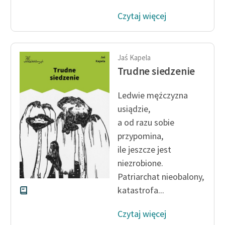
Ręce pełne poezji
Czytaj więcej
Kolekcje edukacyjne
twórców przechodzących
do domeny publicznej,
Jaś Kapela
lektur szkolnych oraz
Trudne siedzenie
Starego Testamentu
Odkurzamy bohaterów
Ledwie mężczyzna
usiądzie,
Szkoła Poezji Wolnych
a od razu sobie
Lektur
przypomina,
O nas
ile jeszcze jest
niezrobione.
Kontakt
Patriarchat nieobalony,
O projekcie
katastrofa...
Zespół
Czytaj więcej