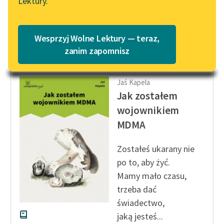
Lektury.
kognitywnym,
Katalog
Blog
konieczny...
Katalog w formacie PDF
Wesprzyj Wolne Lektury — teraz,
Czytaj więcej
Lektury szkolne i klasyka
zanim zapomnisz
literatury do słuchania dla
uczennic i uczniów z
Jaś Kapela
niepełnosprawnościami
Jak zostałem
E-kolekcja lektur
wojownikiem
szkolnych i literatury do
MDMA
słuchania dla uczennic i
uczniów z
Zostałeś ukarany nie
niepełnosprawnościami
po to, aby żyć.
Feministyczne inspiracje.
Mamy mało czasu,
Popularyzacja
trzeba dać
skandynawskiej literatury
świadectwo,
feministycznej
jaką jesteś...