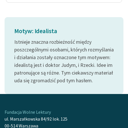
Zasady wykorzystania
Wolnych Lektur
Logotypy
Motyw: Idealista
Materiały promocyjne
Istnieje znaczna rozbieżność między
poszczególnymi osobami, których rozmyślania
Polityka prywatności
i działania zostały oznaczone tym motywem:
Regulamin biblioteki
idealistą jest i doktor Judym, i Rzecki. Idee im
patronujące są różne. Tym ciekawszy materiał
Dane fundacji i
uda się zgromadzić pod tym hasłem.
sprawozdania finansowe
Regulamin darowizn
Informacja o treściach
Fundacja Wolne Lektury
wrażliwych
ul. Marszałkowska 84/92 lok. 125
Deklaracja dostępności
00-514 Warszawa