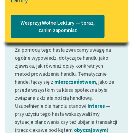
Lektury.
„Marzenie o Oriencie”
Katalog
Sophie Elkan
Katalog w formacie PDF
Blog
Wesprzyj Wolne Lektury — teraz,
zanim zapomnisz
Motyw: Handel
Lektury szkolne i klasyka
Za pomocą tego hasła zwracamy uwagę na
literatury do słuchania dla
ogólne wypowiedzi dotyczące handlu jako
uczennic i uczniów z
niepełnosprawnościami
zjawiska, jak również opisy konkretnych
metod prowadzenia handlu. Tematycznie
E-kolekcja lektur
handel łączy się z
mieszczaństwem
, jako że
szkolnych i literatury do
przede wszystkim ta klasa społeczna była
słuchania dla uczennic i
związana z działalnością handlową.
uczniów z
niepełnosprawnościami
Uzupełnienie dla handlu stanowi
interes
—
przy użyciu tego hasła wskazywaliśmy
Feministyczne inspiracje.
sytuacje planowania czy też ubijania transakcji
Popularyzacja
(rzecz ciekawa pod kątem
obyczajowym
).
skandynawskiej literatury