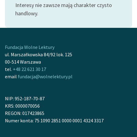
Interesy nie zawsze mają charakter czysto
feministycznej
handlowy.
Ręce pełne poezji
Kolekcje edukacyjne
twórców przechodzących
do domeny publicznej,
Fundacja Wolne Lektury
lektur szkolnych oraz
ul. Marszałkowska 84/92 lok. 125
Starego Testamentu
00-514 Warszawa
tel.
+48 22 621 30 17
Odkurzamy bohaterów
email
fundacja@wolnelektury.pl
Szkoła Poezji Wolnych
Lektur
NIP: 952-187-70-87
O nas
KRS: 0000070056
REGON: 017423865
Kontakt
Numer konta: 75 1090 2851 0000 0001 4324 3317
O projekcie