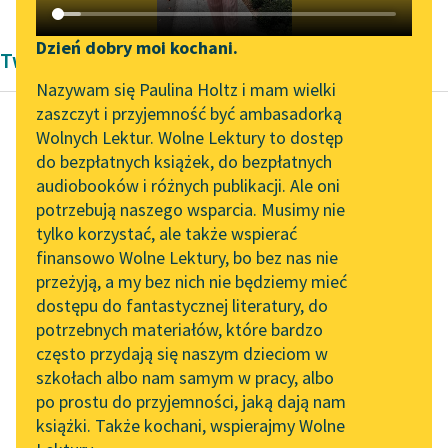
Katalog DAISY
Zgłoś brak utworu
Podkasty o książkach
Dzień dobry moi kochani.
Twórczość Mark Twain
Aktualności
Narzędzia
Nazywam się Paulina Holtz i mam wielki
zaszczyt i przyjemność być ambasadorką
Zapraszamy na spotkanie
Mapa Wolnych Lektur
Wolnych Lektur. Wolne Lektury to dostęp
online z tłumaczkami
do bezpłatnych książek, do bezpłatnych
Mark Twain
Leśmianator
literatury skandynawskiej
audiobooków i różnych publikacji. Ale oni
Przygody Hucka
potrzebują naszego wsparcia. Musimy nie
Przewodnik dla piszących i
Finna
Spotkanie z Katarzyną
tylko korzystać, ale także wspierać
czytających
Tunkiel w Oslo
finansowo Wolne Lektury, bo bez nas nie
Przyrzekłem, że nie
przeżyją, a my bez nich nie będziemy mieć
Wolne Lektury na 32.
powiem, i nie powiem.
dostępu do fantastycznej literatury, do
Pol’and’Rock Festivalu
API
Niech mi tam
potrzebnych materiałów, które bardzo
wymyślają od
„Kochanek Lady
OAI-PMH
często przydają się naszym dzieciom w
Chatterley” do słuchania
abolicjonistów, niech
szkołach albo nam samym w pracy, albo
Widget Wolnych Lektur
na Wolnych Lekturach
mną...
po prostu do przyjemności, jaką dają nam
książki. Także kochani, wspierajmy Wolne
Przypisy
Nowy audiobook –
Czytaj więcej