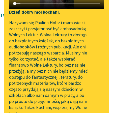
Katalog DAISY
Zgłoś brak utworu
Podkasty o książkach
Dzień dobry moi kochani.
Twórczość Michel de Montaigne
Aktualności
Narzędzia
Nazywam się Paulina Holtz i mam wielki
zaszczyt i przyjemność być ambasadorką
Spotkanie z Katarzyną
Mapa Wolnych Lektur
Wolnych Lektur. Wolne Lektury to dostęp
Tunkiel w Oslo
do bezpłatnych książek, do bezpłatnych
Michel de Montaigne
Leśmianator
audiobooków i różnych publikacji. Ale oni
Próby. Księga
Wolne Lektury na 32.
potrzebują naszego wsparcia. Musimy nie
Przewodnik dla piszących i
druga
Pol’and’Rock Festivalu
tylko korzystać, ale także wspierać
czytających
finansowo Wolne Lektury, bo bez nas nie
„Kochanek Lady
Prawdziwe i stateczne
przeżyją, a my bez nich nie będziemy mieć
Chatterley” do słuchania
przywiązanie do dzieci
dostępu do fantastycznej literatury, do
na Wolnych Lekturach
API
powinno się rodzić i
potrzebnych materiałów, które bardzo
zwiększać w miarę
Nowy audiobook –
OAI-PMH
często przydają się naszym dzieciom w
„Marzenie o Oriencie”
poznawania ich...
szkołach albo nam samym w pracy, albo
Widget Wolnych Lektur
Sophie Elkan
po prostu do przyjemności, jaką dają nam
Czytaj więcej
książki. Także kochani, wspierajmy Wolne
Przypisy
Kolekcja Nadwyraz.com x