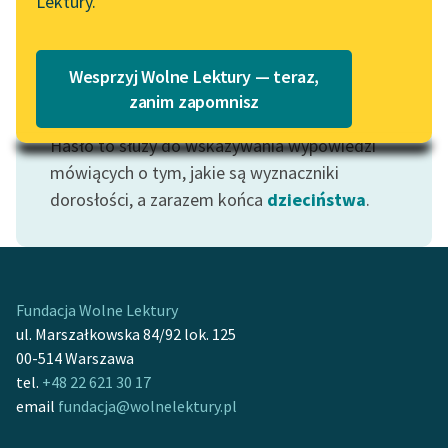
Lektury.
Wolne Lektury – idealna na
Katalog
lato
Katalog w formacie PDF
Blog
Wesprzyj Wolne Lektury — teraz,
zanim zapomnisz
Motyw: Dorosłość
Hasło to służy do wskazywania wypowiedzi
Lektury szkolne i klasyka
literatury do słuchania dla
mówiących o tym, jakie są wyznaczniki
uczennic i uczniów z
dorosłości, a zarazem końca
dzieciństwa
.
niepełnosprawnościami
E-kolekcja lektur
szkolnych i literatury do
słuchania dla uczennic i
Fundacja Wolne Lektury
uczniów z
ul. Marszałkowska 84/92 lok. 125
niepełnosprawnościami
00-514 Warszawa
tel.
+48 22 621 30 17
Feministyczne inspiracje.
email
fundacja@wolnelektury.pl
Popularyzacja
skandynawskiej literatury