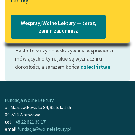
Lektury.
Katalog
Blog
Katalog w formacie PDF
Wesprzyj Wolne Lektury — teraz,
Lektury szkolne i klasyka
zanim zapomnisz
literatury do słuchania dla
Motyw: Dorosłość
uczennic i uczniów z
Hasło to służy do wskazywania wypowiedzi
niepełnosprawnościami
mówiących o tym, jakie są wyznaczniki
E-kolekcja lektur
dorosłości, a zarazem końca
dzieciństwa
.
szkolnych i literatury do
słuchania dla uczennic i
uczniów z
niepełnosprawnościami
Fundacja Wolne Lektury
Feministyczne inspiracje.
ul. Marszałkowska 84/92 lok. 125
Popularyzacja
00-514 Warszawa
skandynawskiej literatury
tel.
+48 22 621 30 17
feministycznej
email
fundacja@wolnelektury.pl