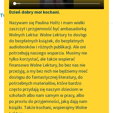
Katalog DAISY
Zgłoś brak utworu
Podkasty o książkach
Dzień dobry moi kochani.
Twórczość Kazimiery Bujwidowej
Aktualności
Narzędzia
Nazywam się Paulina Holtz i mam wielki
zaszczyt i przyjemność być ambasadorką
„Prokurator Alicja Horn”
Mapa Wolnych Lektur
Wolnych Lektur. Wolne Lektury to dostęp
do słuchania
do bezpłatnych książek, do bezpłatnych
Kazimiera Bujwidowa
Leśmianator
audiobooków i różnych publikacji. Ale oni
U źródeł kwestii
Byliśmy częścią AI Impact
potrzebują naszego wsparcia. Musimy nie
Przewodnik dla piszących i
kobiecej
Lab
tylko korzystać, ale także wspierać
czytających
finansowo Wolne Lektury, bo bez nas nie
Zapraszamy na spotkanie
Wykazano rodzicom,
przeżyją, a my bez nich nie będziemy mieć
online z tłumaczkami
że odmienne
dostępu do fantastycznej literatury, do
literatury skandynawskiej
API
wychowywanie
potrzebnych materiałów, które bardzo
chłopców i dziewcząt
Spotkanie z Katarzyną
OAI-PMH
często przydają się naszym dzieciom w
Tunkiel w Oslo
jest błędne. Że dla
szkołach albo nam samym w pracy, albo
Widget Wolnych Lektur
chłopców myślano o...
po prostu do przyjemności, jaką dają nam
102. lata temu zmarł
książki. Także kochani, wspierajmy Wolne
Przypisy
Joseph Conrad
Czytaj więcej