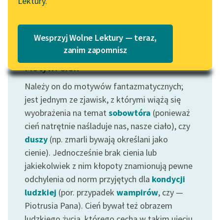
Lektury.
Czytaj więcej
„Marzenie o Oriencie”
Katalog
Sophie Elkan
Katalog w formacie PDF
Blog
Wesprzyj Wolne Lektury — teraz,
zanim zapomnisz
Motyw: Cień
Lektury szkolne i klasyka
literatury do słuchania dla
Należy on do motywów fantazmatycznych;
uczennic i uczniów z
jest jednym ze zjawisk, z którymi wiążą się
niepełnosprawnościami
wyobrażenia na temat
sobowtóra
(ponieważ
cień natrętnie naśladuje nas, nasze ciało), czy
E-kolekcja lektur
duszy
(np. zmarli bywają określani jako
szkolnych i literatury do
słuchania dla uczennic i
cienie). Jednocześnie brak cienia lub
uczniów z
jakiekolwiek z nim kłopoty znamionują pewne
niepełnosprawnościami
odchylenia od norm przyjętych dla
kondycji
ludzkiej
(por. przypadek
wampirów
, czy —
Feministyczne inspiracje.
Piotrusia Pana). Cień bywał też obrazem
Popularyzacja
skandynawskiej literatury
ludzkiego życia, którego cechą w takim ujęciu