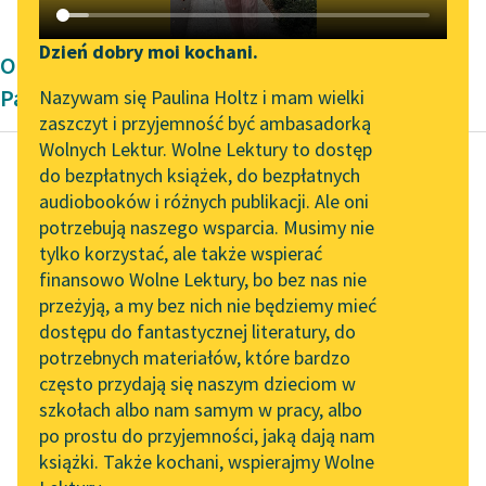
Katalog DAISY
Zgłoś brak utworu
Podkasty o książkach
Dzień dobry moi kochani.
Opowiadanie okresu współczesności Joanny
Aktualności
Narzędzia
Papuzińskiej
Nazywam się Paulina Holtz i mam wielki
zaszczyt i przyjemność być ambasadorką
Zapraszamy na spotkanie
Mapa Wolnych Lektur
Wolnych Lektur. Wolne Lektury to dostęp
online z tłumaczkami
do bezpłatnych książek, do bezpłatnych
Leśmianator
literatury skandynawskiej
audiobooków i różnych publikacji. Ale oni
Joanna Papuzińska
potrzebują naszego wsparcia. Musimy nie
Przewodnik dla piszących i
Nasza mama
Spotkanie z Katarzyną
tylko korzystać, ale także wspierać
czytających
Tunkiel w Oslo
czarodziejka
finansowo Wolne Lektury, bo bez nas nie
przeżyją, a my bez nich nie będziemy mieć
Wolne Lektury na 32.
Ale któregoś dnia,
dostępu do fantastycznej literatury, do
Pol’and’Rock Festivalu
API
gdyśmy tam przyszli,
potrzebnych materiałów, które bardzo
„Kochanek Lady
OAI-PMH
pod sosną nie było w
często przydają się naszym dzieciom w
Chatterley” do słuchania
ogóle cienia, tylko
szkołach albo nam samym w pracy, albo
Widget Wolnych Lektur
na Wolnych Lekturach
po prostu do przyjemności, jaką dają nam
wszędzie...
książki. Także kochani, wspierajmy Wolne
Przypisy
Nowy audiobook –