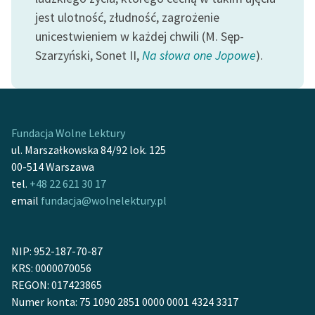
feministycznej
jest ulotność, złudność, zagrożenie
unicestwieniem w każdej chwili (M. Sęp-
Ręce pełne poezji
Szarzyński, Sonet II,
Na słowa one Jopowe
).
Kolekcje edukacyjne
twórców przechodzących
do domeny publicznej,
lektur szkolnych oraz
Fundacja Wolne Lektury
Starego Testamentu
ul. Marszałkowska 84/92 lok. 125
Odkurzamy bohaterów
00-514 Warszawa
tel.
+48 22 621 30 17
Szkoła Poezji Wolnych
email
fundacja@wolnelektury.pl
Lektur
O nas
NIP: 952-187-70-87
KRS: 0000070056
Kontakt
REGON: 017423865
O projekcie
Numer konta: 75 1090 2851 0000 0001 4324 3317