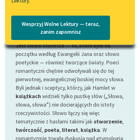
Lektury.
„Marzenie o Oriencie”
Katalog
Sophie Elkan
Katalog w formacie PDF
Blog
Wesprzyj Wolne Lektury — teraz,
zanim zapomnisz
Motyw: Słowo
Jest słowo stwórcze — to, które było na
Lektury szkolne i klasyka
literatury do słuchania dla
początku według Ewangelii Jana oraz słowo
uczennic i uczniów z
poetyckie — również tworzące światy. Poeci
niepełnosprawnościami
romantyczni chętnie odwoływali się do tej
pierwotnej, ewangelicznej boskiej mocy słowa.
E-kolekcja lektur
Byli jednak i sceptycy, którzy, jak Hamlet w
szkolnych i literatury do
książkach
widzieli tylko pustkę słów („Słowa,
słuchania dla uczennic i
uczniów z
słowa, słowa”) nie docierających do istoty
niepełnosprawnościami
rzeczywistości. Słowo łączy się więc
tematycznie z hasłami takimi jak
stworzenie
,
Feministyczne inspiracje.
twórczość
,
poeta
,
literat
,
książka
. W
Popularyzacja
romantyzmie trwała dyskusja nad etymologią
skandynawskiej literatury