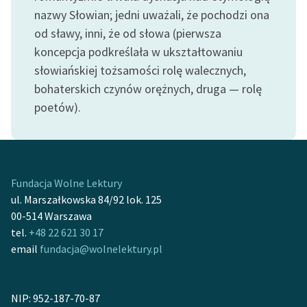
feministycznej
nazwy Słowian; jedni uważali, że pochodzi ona
od sławy, inni, że od słowa (pierwsza
Ręce pełne poezji
koncepcja podkreślała w ukształtowaniu
Kolekcje edukacyjne
słowiańskiej tożsamości rolę walecznych,
twórców przechodzących
bohaterskich czynów orężnych, druga — rolę
do domeny publicznej,
poetów).
lektur szkolnych oraz
Starego Testamentu
Odkurzamy bohaterów
Fundacja Wolne Lektury
Szkoła Poezji Wolnych
ul. Marszałkowska 84/92 lok. 125
Lektur
00-514 Warszawa
O nas
tel.
+48 22 621 30 17
email
fundacja@wolnelektury.pl
Kontakt
O projekcie
NIP: 952-187-70-87