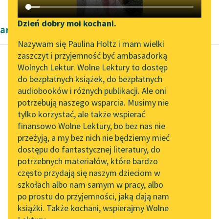
Katalog DAISY
Zgłoś brak utworu
Podkasty o książkach
Dzień dobry moi kochani.
artykuły naukowe Kazimierza Wyki
Aktualności
Narzędzia
Nazywam się Paulina Holtz i mam wielki
zaszczyt i przyjemność być ambasadorką
Zapraszamy na spotkanie
Mapa Wolnych Lektur
Wolnych Lektur. Wolne Lektury to dostęp
online z tłumaczkami
do bezpłatnych książek, do bezpłatnych
Kazimierz Wyka
Leśmianator
literatury skandynawskiej
audiobooków i różnych publikacji. Ale oni
Modernizm polski
potrzebują naszego wsparcia. Musimy nie
Przewodnik dla piszących i
Spotkanie z Katarzyną
tylko korzystać, ale także wspierać
czytających
Nieskończone i
Tunkiel w Oslo
finansowo Wolne Lektury, bo bez nas nie
bezobszarne; wszak to
przeżyją, a my bez nich nie będziemy mieć
Wolne Lektury na 32.
epitety, które nader
dostępu do fantastycznej literatury, do
Pol’and’Rock Festivalu
API
często występują w
potrzebnych materiałów, które bardzo
duszy i krajobrazie
„Kochanek Lady
OAI-PMH
często przydają się naszym dzieciom w
modernistycznym...
Chatterley” do słuchania
szkołach albo nam samym w pracy, albo
Widget Wolnych Lektur
na Wolnych Lekturach
po prostu do przyjemności, jaką dają nam
Czytaj więcej
książki. Także kochani, wspierajmy Wolne
Przypisy
Nowy audiobook –