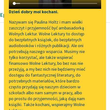
Katalog DAISY
Zgłoś brak utworu
Podkasty o książkach
Dzień dobry moi kochani.
Epika Pozytywizm Anton Czechow
Aktualności
Narzędzia
Nazywam się Paulina Holtz i mam wielki
zaszczyt i przyjemność być ambasadorką
„Prokurator Alicja Horn”
Mapa Wolnych Lektur
Wolnych Lektur. Wolne Lektury to dostęp
do słuchania
do bezpłatnych książek, do bezpłatnych
Anton Czechow
Leśmianator
audiobooków i różnych publikacji. Ale oni
Zemsta
Byliśmy częścią AI Impact
potrzebują naszego wsparcia. Musimy nie
Przewodnik dla piszących i
Lab
tylko korzystać, ale także wspierać
czytających
…Moja żona… —
finansowo Wolne Lektury, bo bez nas nie
Zapraszamy na spotkanie
poznał Lew Sawicz. —
przeżyją, a my bez nich nie będziemy mieć
online z tłumaczkami
Z kim też ona
dostępu do fantastycznej literatury, do
literatury skandynawskiej
API
rozmawia?
potrzebnych materiałów, które bardzo
Spotkanie z Katarzyną
OAI-PMH
często przydają się naszym dzieciom w
— Kiedy chcesz, moja
Tunkiel w Oslo
szkołach albo nam samym w pracy, albo
Widget Wolnych Lektur
droga —
po prostu do przyjemności, jaką dają nam
102. lata temu zmarł
odpowiedział...
książki. Także kochani, wspierajmy Wolne
Przypisy
Joseph Conrad