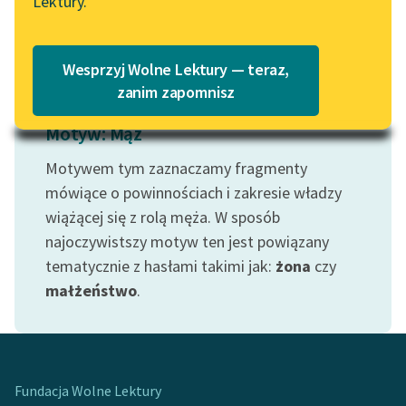
Lektury.
Czytaj więcej
Katalog
Blog
Katalog w formacie PDF
Wesprzyj Wolne Lektury — teraz,
Lektury szkolne i klasyka
zanim zapomnisz
literatury do słuchania dla
Motyw: Mąż
uczennic i uczniów z
niepełnosprawnościami
Motywem tym zaznaczamy fragmenty
E-kolekcja lektur
mówiące o powinnościach i zakresie władzy
szkolnych i literatury do
wiążącej się z rolą męża. W sposób
słuchania dla uczennic i
najoczywistszy motyw ten jest powiązany
uczniów z
tematycznie z hasłami takimi jak:
żona
czy
niepełnosprawnościami
małżeństwo
.
Feministyczne inspiracje.
Popularyzacja
skandynawskiej literatury
feministycznej
Fundacja Wolne Lektury