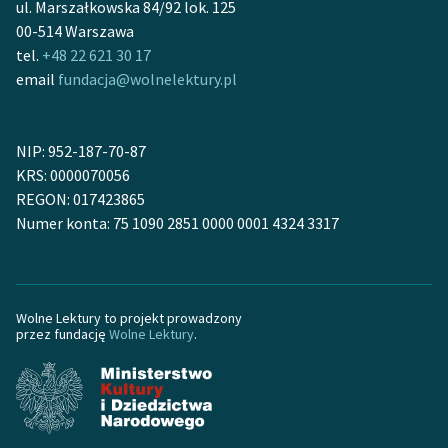
ul. Marszałkowska 84/92 lok. 125
Ręce pełne poezji
00-514 Warszawa
Kolekcje edukacyjne
tel.
+48 22 621 30 17
twórców przechodzących
email
fundacja@wolnelektury.pl
do domeny publicznej,
lektur szkolnych oraz
Starego Testamentu
NIP: 952-187-70-87
KRS: 0000070056
Odkurzamy bohaterów
REGON: 017423865
Numer konta: 75 1090 2851 0000 0001 4324 3317
Szkoła Poezji Wolnych
Lektur
O nas
Wolne Lektury to projekt prowadzony
przez fundację
Wolne Lektury
.
Kontakt
O projekcie
Zespół