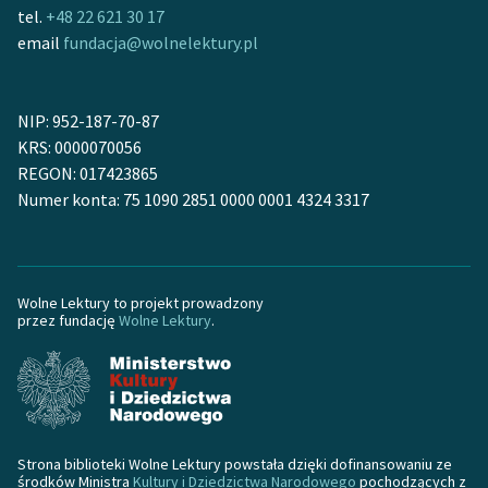
Ręce pełne poezji
tel.
+48 22 621 30 17
email
fundacja@wolnelektury.pl
Kolekcje edukacyjne
twórców przechodzących
do domeny publicznej,
NIP: 952-187-70-87
lektur szkolnych oraz
KRS: 0000070056
Starego Testamentu
REGON: 017423865
Numer konta: 75 1090 2851 0000 0001 4324 3317
Odkurzamy bohaterów
Szkoła Poezji Wolnych
Lektur
Wolne Lektury to projekt prowadzony
O nas
przez fundację
Wolne Lektury
.
Kontakt
O projekcie
Zespół
Strona biblioteki Wolne Lektury powstała dzięki dofinansowaniu ze
środków Ministra
Kultury i Dziedzictwa Narodowego
pochodzących z