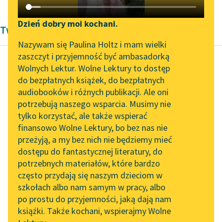
Katalog DAISY
Zgłoś brak utworu
Podkasty o książkach
Dzień dobry moi kochani.
Twórczość Zygmunta Kaczkowskiego
Aktualności
Narzędzia
Nazywam się Paulina Holtz i mam wielki
zaszczyt i przyjemność być ambasadorką
„Prokurator Alicja Horn”
Mapa Wolnych Lektur
Wolnych Lektur. Wolne Lektury to dostęp
do słuchania
do bezpłatnych książek, do bezpłatnych
Zygmunt Kaczkowski
Leśmianator
audiobooków i różnych publikacji. Ale oni
Murdelio
Byliśmy częścią AI Impact
potrzebują naszego wsparcia. Musimy nie
Przewodnik dla piszących i
Lab
tylko korzystać, ale także wspierać
czytających
nagle szmer się zrobił
finansowo Wolne Lektury, bo bez nas nie
Zapraszamy na spotkanie
pomiędzy gośćmi i z
przeżyją, a my bez nich nie będziemy mieć
online z tłumaczkami
drzwi przeciwległych
dostępu do fantastycznej literatury, do
literatury skandynawskiej
API
krokiem powolnym i
potrzebnych materiałów, które bardzo
posuwistym wszedł...
Spotkanie z Katarzyną
OAI-PMH
często przydają się naszym dzieciom w
Tunkiel w Oslo
szkołach albo nam samym w pracy, albo
Widget Wolnych Lektur
Czytaj więcej
po prostu do przyjemności, jaką dają nam
102. lata temu zmarł
książki. Także kochani, wspierajmy Wolne
Przypisy
Joseph Conrad