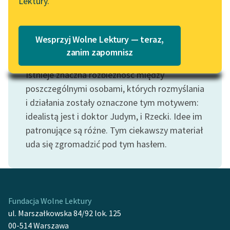
Lektury.
Katalog
Blog
Katalog w formacie PDF
Wesprzyj Wolne Lektury — teraz,
Lektury szkolne i klasyka
zanim zapomnisz
Motyw: Idealista
literatury do słuchania dla
Istnieje znaczna rozbieżność między
uczennic i uczniów z
niepełnosprawnościami
poszczególnymi osobami, których rozmyślania
i działania zostały oznaczone tym motywem:
E-kolekcja lektur
idealistą jest i doktor Judym, i Rzecki. Idee im
szkolnych i literatury do
patronujące są różne. Tym ciekawszy materiał
słuchania dla uczennic i
uda się zgromadzić pod tym hasłem.
uczniów z
niepełnosprawnościami
Feministyczne inspiracje.
Popularyzacja
Fundacja Wolne Lektury
skandynawskiej literatury
ul. Marszałkowska 84/92 lok. 125
feministycznej
00-514 Warszawa