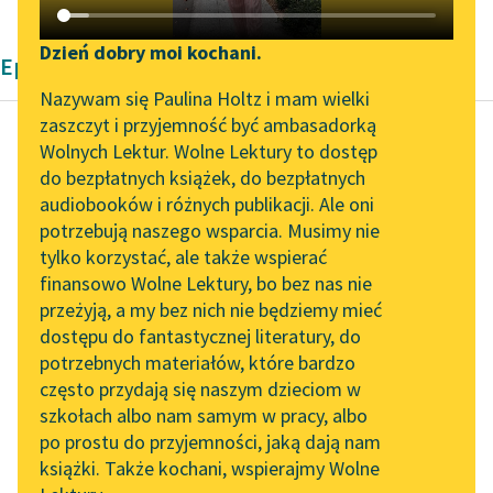
Katalog DAISY
Zgłoś brak utworu
Podkasty o książkach
Dzień dobry moi kochani.
Epika Zofii Urbanowskiej
Aktualności
Narzędzia
Nazywam się Paulina Holtz i mam wielki
zaszczyt i przyjemność być ambasadorką
Zapraszamy na spotkanie
Mapa Wolnych Lektur
Wolnych Lektur. Wolne Lektury to dostęp
online z tłumaczkami
do bezpłatnych książek, do bezpłatnych
Zofia Urbanowska
Leśmianator
literatury skandynawskiej
audiobooków i różnych publikacji. Ale oni
Księżniczka
potrzebują naszego wsparcia. Musimy nie
Przewodnik dla piszących i
Spotkanie z Katarzyną
tylko korzystać, ale także wspierać
czytających
— Biedne dziecko:
Tunkiel w Oslo
finansowo Wolne Lektury, bo bez nas nie
życie jej między nami
przeżyją, a my bez nich nie będziemy mieć
Wolne Lektury na 32.
nie jest bynajmniej
dostępu do fantastycznej literatury, do
Pol’and’Rock Festivalu
API
słodkie. W ciągu trzech
potrzebnych materiałów, które bardzo
dni pobladła...
„Kochanek Lady
OAI-PMH
często przydają się naszym dzieciom w
Chatterley” do słuchania
szkołach albo nam samym w pracy, albo
Widget Wolnych Lektur
Czytaj więcej
na Wolnych Lekturach
po prostu do przyjemności, jaką dają nam
książki. Także kochani, wspierajmy Wolne
Przypisy
Nowy audiobook –