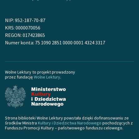
Zespół
NIP: 952-187-70-87
KRS: 0000070056
Zasady wykorzystania
REGON: 017423865
Wolnych Lektur
Numer konta: 75 1090 2851 0000 0001 4324 3317
Logotypy
Materiały promocyjne
Wolne Lektury to projekt prowadzony
Polityka prywatności
przez fundację
Wolne Lektury
.
Regulamin biblioteki
Dane fundacji i
sprawozdania finansowe
Regulamin darowizn
Strona biblioteki Wolne Lektury powstała dzięki dofinansowaniu ze
środków Ministra
Kultury i Dziedzictwa Narodowego
pochodzących z
Funduszu Promocji Kultury – państwowego funduszu celowego.
Informacja o treściach
wrażliwych