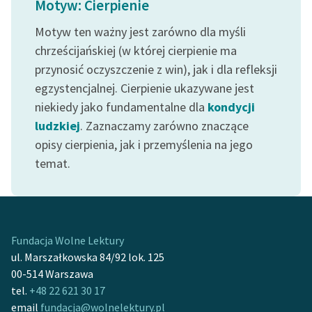
Motyw: Cierpienie
feministycznej
Motyw ten ważny jest zarówno dla myśli
Ręce pełne poezji
chrześcijańskiej (w której cierpienie ma
przynosić oczyszczenie z win), jak i dla refleksji
Kolekcje edukacyjne
twórców przechodzących
egzystencjalnej. Cierpienie ukazywane jest
do domeny publicznej,
niekiedy jako fundamentalne dla
kondycji
lektur szkolnych oraz
ludzkiej
. Zaznaczamy zarówno znaczące
Starego Testamentu
opisy cierpienia, jak i przemyślenia na jego
temat.
Odkurzamy bohaterów
Szkoła Poezji Wolnych
Lektur
O nas
Fundacja Wolne Lektury
ul. Marszałkowska 84/92 lok. 125
Kontakt
00-514 Warszawa
tel.
+48 22 621 30 17
O projekcie
email
fundacja@wolnelektury.pl