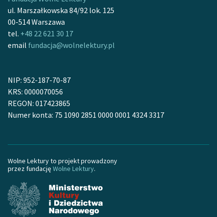
Ręce pełne poezji
ul. Marszałkowska 84/92 lok. 125
00-514 Warszawa
Kolekcje edukacyjne
tel.
+48 22 621 30 17
twórców przechodzących
email
fundacja@wolnelektury.pl
do domeny publicznej,
lektur szkolnych oraz
Starego Testamentu
NIP: 952-187-70-87
Odkurzamy bohaterów
KRS: 0000070056
REGON: 017423865
Szkoła Poezji Wolnych
Numer konta: 75 1090 2851 0000 0001 4324 3317
Lektur
O nas
Wolne Lektury to projekt prowadzony
Kontakt
przez fundację
Wolne Lektury
.
O projekcie
Zespół