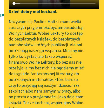
Katalog DAISY
Zgłoś brak utworu
Podkasty o książkach
Dzień dobry moi kochani.
powieści obyczajowe Zofii Urbanowskiej
Aktualności
Narzędzia
Nazywam się Paulina Holtz i mam wielki
zaszczyt i przyjemność być ambasadorką
„Prokurator Alicja Horn”
Mapa Wolnych Lektur
Wolnych Lektur. Wolne Lektury to dostęp
do słuchania
do bezpłatnych książek, do bezpłatnych
Zofia Urbanowska
Leśmianator
audiobooków i różnych publikacji. Ale oni
Księżniczka
Byliśmy częścią AI Impact
potrzebują naszego wsparcia. Musimy nie
Przewodnik dla piszących i
Lab
tylko korzystać, ale także wspierać
czytających
— U moich rodziców
finansowo Wolne Lektury, bo bez nas nie
Zapraszamy na spotkanie
nikt się nie troszczył o
przeżyją, a my bez nich nie będziemy mieć
online z tłumaczkami
chleb pozostały na
dostępu do fantastycznej literatury, do
literatury skandynawskiej
API
stole. Zdaje mi się...
potrzebnych materiałów, które bardzo
Spotkanie z Katarzyną
OAI-PMH
często przydają się naszym dzieciom w
Czytaj więcej
Tunkiel w Oslo
szkołach albo nam samym w pracy, albo
Widget Wolnych Lektur
po prostu do przyjemności, jaką dają nam
102. lata temu zmarł
książki. Także kochani, wspierajmy Wolne
Przypisy
Joseph Conrad