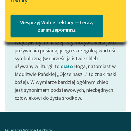
Lektury.
Katalog
Blog
Katalog w formacie PDF
Wesprzyj Wolne Lektury — teraz,
Lektury szkolne i klasyka
zanim zapomnisz
Motyw: Chleb
literatury do słuchania dla
Włączyliśmy do naszej listy motyw chleba jako
uczennic i uczniów z
niepełnosprawnościami
pożywienia posiadającego szczególną wartość
symboliczną (w chrześcijaństwie chleb
E-kolekcja lektur
używany w liturgii to
ciało
Boga, natomiast w
szkolnych i literatury do
Modlitwie Pańskiej ,,Ojcze nasz..." to znak łaski
słuchania dla uczennic i
bożej). W wymiarze bardziej ogólnym chleb
uczniów z
jest synonimem podstawowych, niezbędnych
niepełnosprawnościami
człowiekowi do życia środków.
Feministyczne inspiracje.
Popularyzacja
skandynawskiej literatury
feministycznej
Fundacja Wolne Lektury