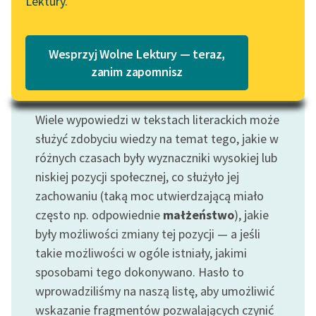
Lektury.
„Marzenie o Oriencie”
Katalog
Sophie Elkan
Katalog w formacie PDF
Blog
Wesprzyj Wolne Lektury — teraz,
zanim zapomnisz
Motyw: Pozycja społeczna
Lektury szkolne i klasyka
Wiele wypowiedzi w tekstach literackich może
literatury do słuchania dla
uczennic i uczniów z
służyć zdobyciu wiedzy na temat tego, jakie w
niepełnosprawnościami
różnych czasach były wyznaczniki wysokiej lub
niskiej pozycji społecznej, co służyło jej
E-kolekcja lektur
zachowaniu (taką moc utwierdzającą miało
szkolnych i literatury do
często np. odpowiednie
małżeństwo
), jakie
słuchania dla uczennic i
były możliwości zmiany tej pozycji — a jeśli
uczniów z
niepełnosprawnościami
takie możliwości w ogóle istniały, jakimi
sposobami tego dokonywano. Hasło to
Feministyczne inspiracje.
wprowadziliśmy na naszą listę, aby umożliwić
Popularyzacja
wskazanie fragmentów pozwalających czynić
skandynawskiej literatury