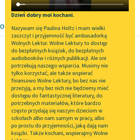
Wit Szostak
✖
Opowiadanie
✖
Katalog DAISY
Zgłoś brak utworu
Podkasty o książkach
Dzień dobry moi kochani.
Opowiadanie Wita Szostaka
Aktualności
Narzędzia
Nazywam się Paulina Holtz i mam wielki
zaszczyt i przyjemność być ambasadorką
Zapraszamy na spotkanie
Mapa Wolnych Lektur
Wolnych Lektur. Wolne Lektury to dostęp
online z tłumaczkami
do bezpłatnych książek, do bezpłatnych
Leśmianator
literatury skandynawskiej
audiobooków i różnych publikacji. Ale oni
Wit Szostak
potrzebują naszego wsparcia. Musimy nie
Posłowie
Przewodnik dla piszących i
Spotkanie z Katarzyną
tylko korzystać, ale także wspierać
czytających
Tunkiel w Oslo
finansowo Wolne Lektury, bo bez nas nie
jedynym sposobem, by
przeżyją, a my bez nich nie będziemy mieć
Wolne Lektury na 32.
pałace przetrwały, było
dostępu do fantastycznej literatury, do
Pol’and’Rock Festivalu
API
wynajęcie ich komuś,
potrzebnych materiałów, które bardzo
kto będzie w stanie za
„Kochanek Lady
OAI-PMH
często przydają się naszym dzieciom w
wynajem...
Chatterley” do słuchania
szkołach albo nam samym w pracy, albo
Widget Wolnych Lektur
na Wolnych Lekturach
po prostu do przyjemności, jaką dają nam
Czytaj więcej
książki. Także kochani, wspierajmy Wolne
Przypisy
Nowy audiobook –