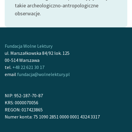
takie archeologiczno-antropologiczne
feministycznej
obserwacje.
Ręce pełne poezji
Kolekcje edukacyjne
twórców przechodzących
do domeny publicznej,
Fundacja Wolne Lektury
lektur szkolnych oraz
ul. Marszałkowska 84/92 lok. 125
Starego Testamentu
00-514 Warszawa
tel.
+48 22 621 30 17
Odkurzamy bohaterów
email
fundacja@wolnelektury.pl
Szkoła Poezji Wolnych
Lektur
NIP: 952-187-70-87
O nas
KRS: 0000070056
REGON: 017423865
Kontakt
Numer konta: 75 1090 2851 0000 0001 4324 3317
O projekcie