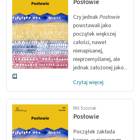
Posłowie
Ręce pełne poezji
Kolekcje edukacyjne
Czy jednak
Posłowie
twórców przechodzących
powstawali jako
do domeny publicznej,
początek większej
lektur szkolnych oraz
całości, nawet
Starego Testamentu
nienapisanej,
Odkurzamy bohaterów
nieprzemyślanej, ale
jednak założonej jako...
Szkoła Poezji Wolnych
Lektur
Czytaj więcej
O nas
Kontakt
Wit Szostak
Posłowie
O projekcie
Zespół
Początek zakłada
koniec, w pierwszym