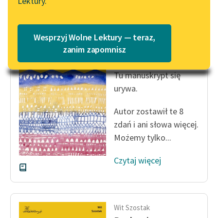
Lektury.
Katalog
Blog
Katalog w formacie PDF
Wesprzyj Wolne Lektury — teraz,
Wit Szostak
Lektury szkolne i klasyka
zanim zapomnisz
Posłowie
literatury do słuchania dla
uczennic i uczniów z
Tu manuskrypt się
niepełnosprawnościami
urywa.
E-kolekcja lektur
Autor zostawił te 8
szkolnych i literatury do
zdań i ani słowa więcej.
słuchania dla uczennic i
Możemy tylko...
uczniów z
niepełnosprawnościami
Czytaj więcej
Feministyczne inspiracje.
Popularyzacja
skandynawskiej literatury
feministycznej
Wit Szostak