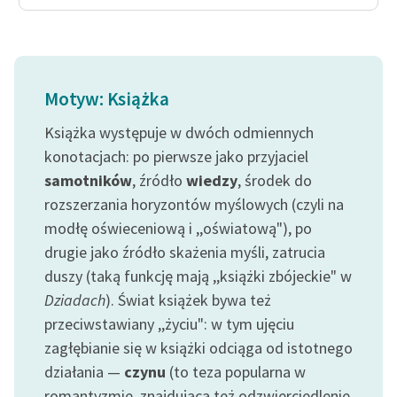
Motyw: Książka
Książka występuje w dwóch odmiennych
konotacjach: po pierwsze jako przyjaciel
samotników
, źródło
wiedzy
, środek do
rozszerzania horyzontów myślowych (czyli na
modłę oświeceniową i ,,oświatową"), po
drugie jako źródło skażenia myśli, zatrucia
duszy (taką funkcję mają ,,książki zbójeckie" w
Dziadach
). Świat książek bywa też
przeciwstawiany ,,życiu": w tym ujęciu
zagłębianie się w książki odciąga od istotnego
działania —
czynu
(to teza popularna w
romantyzmie, znajdująca też odzwierciedlenie