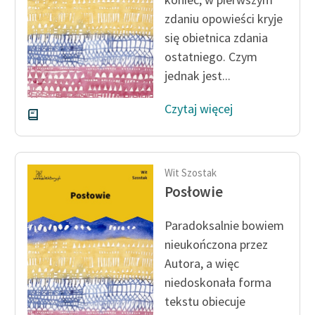
zdaniu opowieści kryje
Zasady wykorzystania
się obietnica zdania
Wolnych Lektur
ostatniego. Czym
Logotypy
jednak jest...
Materiały promocyjne
Czytaj więcej
Polityka prywatności
Regulamin biblioteki
Wit Szostak
Dane fundacji i
Posłowie
sprawozdania finansowe
Paradoksalnie bowiem
Regulamin darowizn
nieukończona przez
Informacja o treściach
Autora, a więc
wrażliwych
niedoskonała forma
tekstu obiecuje
Deklaracja dostępności