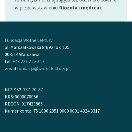
w przeciwstawieniu
filozofa
i
mędrca
).
Fundacja Wolne Lektury
ul. Marszałkowska 84/92 lok. 125
00-514 Warszawa
tel.
+48 22 621 30 17
email
fundacja@wolnelektury.pl
NIP: 952-187-70-87
KRS: 0000070056
REGON: 017423865
Numer konta: 75 1090 2851 0000 0001 4324 3317