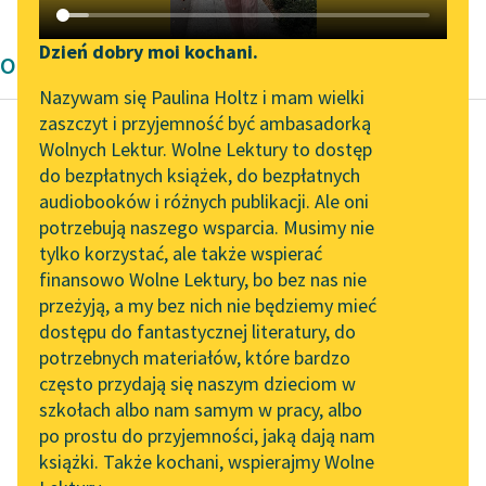
Katalog DAISY
Zgłoś brak utworu
Podkasty o książkach
Dzień dobry moi kochani.
Opowiadanie Wita Szostaka
Aktualności
Narzędzia
Nazywam się Paulina Holtz i mam wielki
zaszczyt i przyjemność być ambasadorką
„Prokurator Alicja Horn”
Mapa Wolnych Lektur
Wolnych Lektur. Wolne Lektury to dostęp
do słuchania
do bezpłatnych książek, do bezpłatnych
Wit Szostak
Leśmianator
audiobooków i różnych publikacji. Ale oni
Posłowie
Byliśmy częścią AI Impact
potrzebują naszego wsparcia. Musimy nie
Przewodnik dla piszących i
Lab
tylko korzystać, ale także wspierać
czytających
Historycy Wolibrodu
finansowo Wolne Lektury, bo bez nas nie
Zapraszamy na spotkanie
nazwali ten czas
przeżyją, a my bez nich nie będziemy mieć
online z tłumaczkami
okresem rezydencji,
dostępu do fantastycznej literatury, do
literatury skandynawskiej
API
usiłując retorycznie
potrzebnych materiałów, które bardzo
uwznioślić kolejny etap
Spotkanie z Katarzyną
OAI-PMH
często przydają się naszym dzieciom w
upadku miasta,
Tunkiel w Oslo
szkołach albo nam samym w pracy, albo
Widget Wolnych Lektur
przekuwając...
po prostu do przyjemności, jaką dają nam
102. lata temu zmarł
książki. Także kochani, wspierajmy Wolne
Przypisy
Joseph Conrad
Czytaj więcej