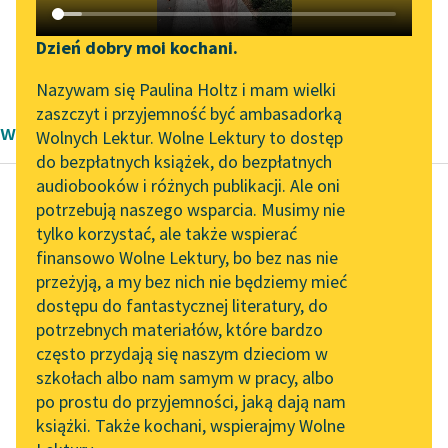
Katalog DAISY
Zgłoś brak utworu
Podkasty o książkach
Dzień dobry moi kochani.
Otto zur Linde
✖
Wiersz
✖
Liryka
✖
Aktualności
Narzędzia
Nazywam się Paulina Holtz i mam wielki
zaszczyt i przyjemność być ambasadorką
wiersze Ottona zur Linde
„Prokurator Alicja Horn”
Mapa Wolnych Lektur
Wolnych Lektur. Wolne Lektury to dostęp
do słuchania
do bezpłatnych książek, do bezpłatnych
Leśmianator
audiobooków i różnych publikacji. Ale oni
Byliśmy częścią AI Impact
potrzebują naszego wsparcia. Musimy nie
Przewodnik dla piszących i
Lab
tylko korzystać, ale także wspierać
Otto zur Linde
czytających
finansowo Wolne Lektury, bo bez nas nie
Krzewom nad moją
Zapraszamy na spotkanie
przeżyją, a my bez nich nie będziemy mieć
online z tłumaczkami
drogą
dostępu do fantastycznej literatury, do
literatury skandynawskiej
API
potrzebnych materiałów, które bardzo
Krzewom nad moją
Spotkanie z Katarzyną
OAI-PMH
często przydają się naszym dzieciom w
drogą
Tunkiel w Oslo
szkołach albo nam samym w pracy, albo
Widget Wolnych Lektur
Opadły uschłe pączki,
po prostu do przyjemności, jaką dają nam
102. lata temu zmarł
Dzieci czekać nie
książki. Także kochani, wspierajmy Wolne
Przypisy
Joseph Conrad
mogą,