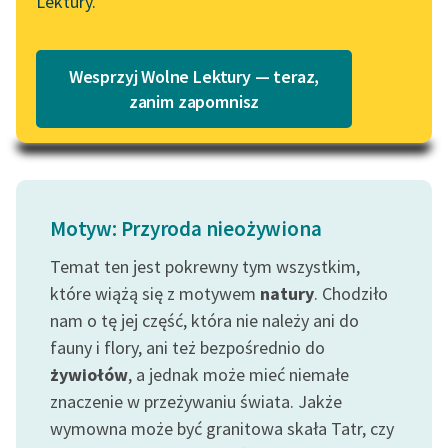
Lektury.
Katalog
Za płotem skubią
Blog
strączki...
Katalog w formacie PDF
Wesprzyj Wolne Lektury — teraz,
Czytaj więcej
Lektury szkolne i klasyka
zanim zapomnisz
literatury do słuchania dla
uczennic i uczniów z
niepełnosprawnościami
E-kolekcja lektur
Motyw: Przyroda nieożywiona
szkolnych i literatury do
słuchania dla uczennic i
Temat ten jest pokrewny tym wszystkim,
uczniów z
które wiążą się z motywem
natury
. Chodziło
niepełnosprawnościami
nam o tę jej część, która nie należy ani do
fauny i flory, ani też bezpośrednio do
Feministyczne inspiracje.
Popularyzacja
żywiołów
, a jednak może mieć niemałe
skandynawskiej literatury
znaczenie w przeżywaniu świata. Jakże
feministycznej
wymowna może być granitowa skała Tatr, czy