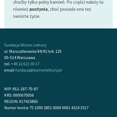
choćby tylko polny kamień. Po części należy tu
Ręce pełne poezji
również
pustynia
, choć posiada ona też
Kolekcje edukacyjne
swoiste życie.
twórców przechodzących
do domeny publicznej,
lektur szkolnych oraz
Starego Testamentu
Fundacja Wolne Lektury
Odkurzamy bohaterów
ul. Marszałkowska 84/92 lok. 125
00-514 Warszawa
Szkoła Poezji Wolnych
tel.
+48 22 621 30 17
Lektur
email
fundacja@wolnelektury.pl
O nas
Kontakt
NIP: 952-187-70-87
KRS: 0000070056
O projekcie
REGON: 017423865
Numer konta: 75 1090 2851 0000 0001 4324 3317
Zespół