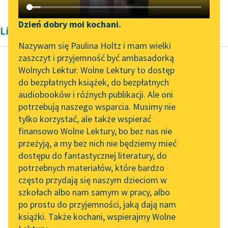
Katalog DAISY
Zgłoś brak utworu
Podkasty o książkach
Dzień dobry moi kochani.
Liryka Konstantego Ildefonsa Gałczyńskiego
Aktualności
Narzędzia
Nazywam się Paulina Holtz i mam wielki
zaszczyt i przyjemność być ambasadorką
„Prokurator Alicja Horn”
Mapa Wolnych Lektur
Wolnych Lektur. Wolne Lektury to dostęp
do słuchania
do bezpłatnych książek, do bezpłatnych
Konstanty Ildefons
Leśmianator
audiobooków i różnych publikacji. Ale oni
Gałczyński
Byliśmy częścią AI Impact
potrzebują naszego wsparcia. Musimy nie
Farlandia
Przewodnik dla piszących i
Lab
tylko korzystać, ale także wspierać
czytających
finansowo Wolne Lektury, bo bez nas nie
Zapraszamy na spotkanie
Myśmy mieli się
przeżyją, a my bez nich nie będziemy mieć
online z tłumaczkami
spotkać na moście,
dostępu do fantastycznej literatury, do
literatury skandynawskiej
API
by pomówić o naszej
potrzebnych materiałów, które bardzo
miłości
Spotkanie z Katarzyną
OAI-PMH
często przydają się naszym dzieciom w
pod tym klonem,
Tunkiel w Oslo
szkołach albo nam samym w pracy, albo
Widget Wolnych Lektur
koło...
po prostu do przyjemności, jaką dają nam
102. lata temu zmarł
książki. Także kochani, wspierajmy Wolne
Przypisy
Joseph Conrad
Czytaj więcej