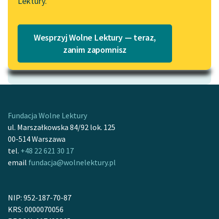
Lektury.
Katalog
Blog
Katalog w formacie PDF
Wesprzyj Wolne Lektury — teraz,
Lektury szkolne i klasyka
zanim zapomnisz
Motyw: Spotkanie
literatury do słuchania dla
uczennic i uczniów z
niepełnosprawnościami
E-kolekcja lektur
szkolnych i literatury do
Fundacja Wolne Lektury
słuchania dla uczennic i
ul. Marszałkowska 84/92 lok. 125
uczniów z
00-514 Warszawa
niepełnosprawnościami
tel.
+48 22 621 30 17
email
fundacja@wolnelektury.pl
Feministyczne inspiracje.
Popularyzacja
skandynawskiej literatury
NIP: 952-187-70-87
feministycznej
KRS: 0000070056