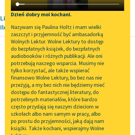
Katalog DAISY
Zgłoś brak utworu
Podkasty o książkach
Dzień dobry moi kochani.
Liryka okresu współczesności Konstantego
Aktualności
Narzędzia
Ildefonsa Gałczyńskiego
Nazywam się Paulina Holtz i mam wielki
zaszczyt i przyjemność być ambasadorką
„Prokurator Alicja Horn”
Mapa Wolnych Lektur
Wolnych Lektur. Wolne Lektury to dostęp
do słuchania
do bezpłatnych książek, do bezpłatnych
Leśmianator
audiobooków i różnych publikacji. Ale oni
Konstanty Ildefons
Byliśmy częścią AI Impact
potrzebują naszego wsparcia. Musimy nie
Przewodnik dla piszących i
Gałczyński
Lab
tylko korzystać, ale także wspierać
czytających
Ballada o
finansowo Wolne Lektury, bo bez nas nie
Zapraszamy na spotkanie
trzęsących się
przeżyją, a my bez nich nie będziemy mieć
online z tłumaczkami
portkach
dostępu do fantastycznej literatury, do
literatury skandynawskiej
API
potrzebnych materiałów, które bardzo
Spotkanie z Katarzyną
Czytaj więcej
OAI-PMH
często przydają się naszym dzieciom w
Tunkiel w Oslo
szkołach albo nam samym w pracy, albo
Widget Wolnych Lektur
po prostu do przyjemności, jaką dają nam
102. lata temu zmarł
książki. Także kochani, wspierajmy Wolne
Przypisy
Joseph Conrad