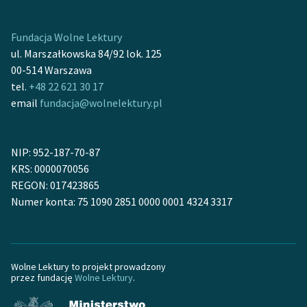
Ręce pełne poezji
Kolekcje edukacyjne
Fundacja Wolne Lektury
twórców przechodzących
ul. Marszałkowska 84/92 lok. 125
do domeny publicznej,
00-514 Warszawa
lektur szkolnych oraz
tel.
+48 22 621 30 17
Starego Testamentu
email
fundacja@wolnelektury.pl
Odkurzamy bohaterów
NIP: 952-187-70-87
Szkoła Poezji Wolnych
KRS: 0000070056
Lektur
REGON: 017423865
O nas
Numer konta: 75 1090 2851 0000 0001 4324 3317
Kontakt
O projekcie
Wolne Lektury to projekt prowadzony
przez fundację
Wolne Lektury
.
Zespół