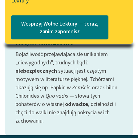
Lektury.
Katalog
Blog
Katalog w formacie PDF
Wesprzyj Wolne Lektury — teraz,
Lektury szkolne i klasyka
zanim zapomnisz
literatury do słuchania dla
Motyw: Tchórzostwo
uczennic i uczniów z
niepełnosprawnościami
Bojaźliwość przejawiająca się unikaniem
„niewygodnych”, trudnych bądź
E-kolekcja lektur
niebezpiecznych
sytuacji jest częstym
szkolnych i literatury do
motywem w literaturze pięknej. Tchórzami
słuchania dla uczennic i
okazują się np. Papkin w
Zemście
oraz Chilon
uczniów z
niepełnosprawnościami
Chilonides w
Quo vadis
— słowa tych
bohaterów o własnej
odwadze
, dzielności i
Feministyczne inspiracje.
chęci do walki nie znajdują pokrycia w ich
Popularyzacja
zachowaniu.
skandynawskiej literatury
feministycznej