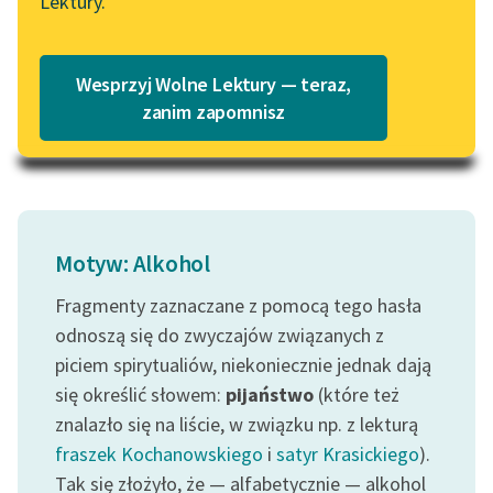
Lektury.
Polska cała w ucztach,
Katalog
Blog
festynach, biesiadach.
Katalog w formacie PDF
Może...
Wesprzyj Wolne Lektury — teraz,
Lektury szkolne i klasyka
zanim zapomnisz
Czytaj więcej
literatury do słuchania dla
uczennic i uczniów z
niepełnosprawnościami
E-kolekcja lektur
szkolnych i literatury do
Motyw: Alkohol
słuchania dla uczennic i
Fragmenty zaznaczane z pomocą tego hasła
uczniów z
odnoszą się do zwyczajów związanych z
niepełnosprawnościami
piciem spirytualiów, niekoniecznie jednak dają
Feministyczne inspiracje.
się określić słowem:
pijaństwo
(które też
Popularyzacja
znalazło się na liście, w związku np. z lekturą
skandynawskiej literatury
fraszek Kochanowskiego
i
satyr Krasickiego
).
feministycznej
Tak się złożyło, że — alfabetycznie — alkohol