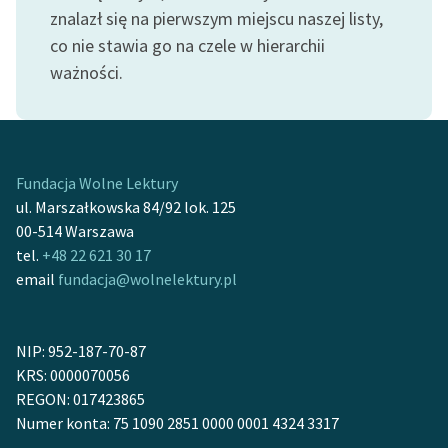
Ręce pełne poezji
znalazł się na pierwszym miejscu naszej listy,
co nie stawia go na czele w hierarchii
Kolekcje edukacyjne
ważności.
twórców przechodzących
do domeny publicznej,
lektur szkolnych oraz
Starego Testamentu
Fundacja Wolne Lektury
Odkurzamy bohaterów
ul. Marszałkowska 84/92 lok. 125
Szkoła Poezji Wolnych
00-514 Warszawa
Lektur
tel.
+48 22 621 30 17
email
fundacja@wolnelektury.pl
O nas
Kontakt
NIP: 952-187-70-87
KRS: 0000070056
O projekcie
REGON: 017423865
Zespół
Numer konta: 75 1090 2851 0000 0001 4324 3317