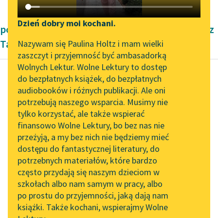
Katalog DAISY
Zgłoś brak utworu
Podkasty o książkach
Dzień dobry moi kochani.
powieści historyczne Romantyzm Klementyna z
Aktualności
Narzędzia
Tańskich Hoffmanowa
Nazywam się Paulina Holtz i mam wielki
zaszczyt i przyjemność być ambasadorką
„Prokurator Alicja Horn”
Mapa Wolnych Lektur
Wolnych Lektur. Wolne Lektury to dostęp
do słuchania
do bezpłatnych książek, do bezpłatnych
Leśmianator
audiobooków i różnych publikacji. Ale oni
Klementyna z Tańskich
Byliśmy częścią AI Impact
potrzebują naszego wsparcia. Musimy nie
Przewodnik dla piszących i
Hoffmanowa
Lab
tylko korzystać, ale także wspierać
czytających
Dziennik
finansowo Wolne Lektury, bo bez nas nie
Zapraszamy na spotkanie
Franciszki
przeżyją, a my bez nich nie będziemy mieć
online z tłumaczkami
Krasińskiej
dostępu do fantastycznej literatury, do
literatury skandynawskiej
API
potrzebnych materiałów, które bardzo
Spotkanie z Katarzyną
Prawią pokątnie o
OAI-PMH
często przydają się naszym dzieciom w
Tunkiel w Oslo
jakichciś
szkołach albo nam samym w pracy, albo
Widget Wolnych Lektur
po prostu do przyjemności, jaką dają nam
nieszczęściach,
102. lata temu zmarł
książki. Także kochani, wspierajmy Wolne
Przypisy
biedach, a tymczasem
Joseph Conrad