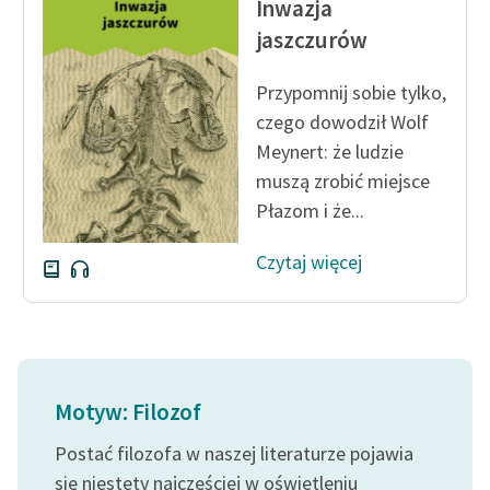
Inwazja
Ręce pełne poezji
jaszczurów
Kolekcje edukacyjne
twórców przechodzących
Przypomnij sobie tylko,
do domeny publicznej,
czego dowodził Wolf
lektur szkolnych oraz
Meynert: że ludzie
Starego Testamentu
muszą zrobić miejsce
Odkurzamy bohaterów
Płazom i że...
Szkoła Poezji Wolnych
Czytaj więcej
Lektur
O nas
Kontakt
Motyw: Filozof
O projekcie
Postać filozofa w naszej literaturze pojawia
Zespół
się niestety najczęściej w oświetleniu