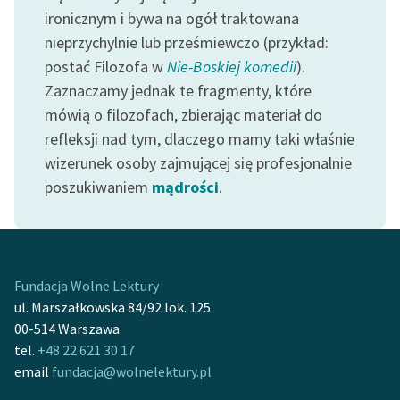
ironicznym i bywa na ogół traktowana
Zasady wykorzystania
nieprzychylnie lub prześmiewczo (przykład:
Wolnych Lektur
postać Filozofa w
Nie-Boskiej komedii
).
Zaznaczamy jednak te fragmenty, które
Logotypy
mówią o filozofach, zbierając materiał do
Materiały promocyjne
refleksji nad tym, dlaczego mamy taki właśnie
wizerunek osoby zajmującej się profesjonalnie
Polityka prywatności
poszukiwaniem
mądrości
.
Regulamin biblioteki
Dane fundacji i
sprawozdania finansowe
Fundacja Wolne Lektury
Regulamin darowizn
ul. Marszałkowska 84/92 lok. 125
00-514 Warszawa
Informacja o treściach
tel.
+48 22 621 30 17
wrażliwych
email
fundacja@wolnelektury.pl
Deklaracja dostępności