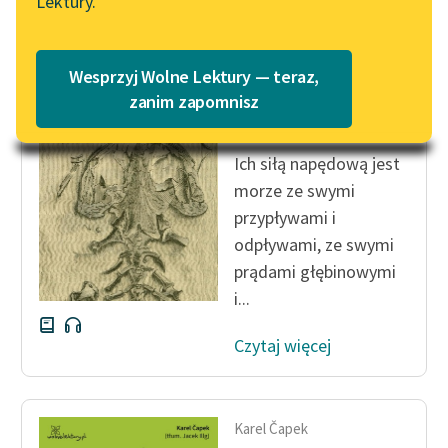
Lektury.
Katalog
Blog
Katalog w formacie PDF
Karel Čapek
Wesprzyj Wolne Lektury — teraz,
Inwazja
Lektury szkolne i klasyka
zanim zapomnisz
jaszczurów
literatury do słuchania dla
uczennic i uczniów z
Ich siłą napędową jest
niepełnosprawnościami
morze ze swymi
E-kolekcja lektur
przypływami i
szkolnych i literatury do
odpływami, ze swymi
słuchania dla uczennic i
prądami głębinowymi
uczniów z
i...
niepełnosprawnościami
Czytaj więcej
Feministyczne inspiracje.
Popularyzacja
skandynawskiej literatury
feministycznej
Karel Čapek