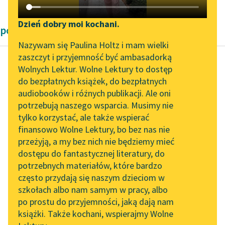
Katalog DAISY
Zgłoś brak utworu
Podkasty o książkach
Dzień dobry moi kochani.
powieści fantastyczne Karel Čapek
Aktualności
Narzędzia
Nazywam się Paulina Holtz i mam wielki
zaszczyt i przyjemność być ambasadorką
„Prokurator Alicja Horn”
Mapa Wolnych Lektur
Wolnych Lektur. Wolne Lektury to dostęp
do słuchania
do bezpłatnych książek, do bezpłatnych
Karel Čapek
Leśmianator
audiobooków i różnych publikacji. Ale oni
Fabryka Absolutu
Byliśmy częścią AI Impact
potrzebują naszego wsparcia. Musimy nie
Przewodnik dla piszących i
Lab
tylko korzystać, ale także wspierać
czytających
Jak Boga kocham, nie
finansowo Wolne Lektury, bo bez nas nie
Zapraszamy na spotkanie
wiem, czy wierzę. Może
przeżyją, a my bez nich nie będziemy mieć
online z tłumaczkami
Bóg jest, ale na jakiej
dostępu do fantastycznej literatury, do
literatury skandynawskiej
API
innej gwieździe...
potrzebnych materiałów, które bardzo
Spotkanie z Katarzyną
OAI-PMH
często przydają się naszym dzieciom w
Czytaj więcej
Tunkiel w Oslo
szkołach albo nam samym w pracy, albo
Widget Wolnych Lektur
po prostu do przyjemności, jaką dają nam
102. lata temu zmarł
książki. Także kochani, wspierajmy Wolne
Przypisy
Joseph Conrad