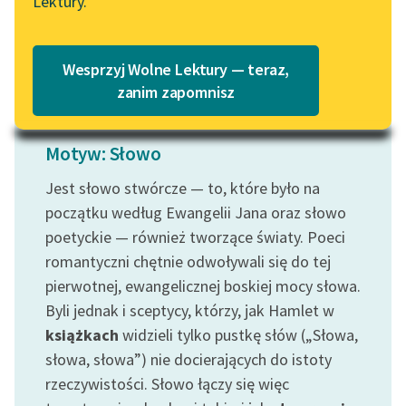
Lektury.
Katalog
Blog
Czytaj więcej
Katalog w formacie PDF
Wesprzyj Wolne Lektury — teraz,
Lektury szkolne i klasyka
zanim zapomnisz
literatury do słuchania dla
uczennic i uczniów z
Motyw: Słowo
niepełnosprawnościami
Jest słowo stwórcze — to, które było na
E-kolekcja lektur
początku według Ewangelii Jana oraz słowo
szkolnych i literatury do
słuchania dla uczennic i
poetyckie — również tworzące światy. Poeci
uczniów z
romantyczni chętnie odwoływali się do tej
niepełnosprawnościami
pierwotnej, ewangelicznej boskiej mocy słowa.
Byli jednak i sceptycy, którzy, jak Hamlet w
Feministyczne inspiracje.
książkach
widzieli tylko pustkę słów („Słowa,
Popularyzacja
skandynawskiej literatury
słowa, słowa”) nie docierających do istoty
feministycznej
rzeczywistości. Słowo łączy się więc