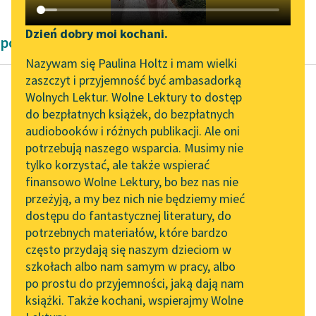
Katalog DAISY
Zgłoś brak utworu
Podkasty o książkach
Dzień dobry moi kochani.
powieści dla dzieci i młodzieży Edith Nesbit
Aktualności
Narzędzia
Nazywam się Paulina Holtz i mam wielki
zaszczyt i przyjemność być ambasadorką
„Prokurator Alicja Horn”
Mapa Wolnych Lektur
Wolnych Lektur. Wolne Lektury to dostęp
do słuchania
do bezpłatnych książek, do bezpłatnych
Edith Nesbit
Leśmianator
audiobooków i różnych publikacji. Ale oni
Poszukiwacze
Byliśmy częścią AI Impact
potrzebują naszego wsparcia. Musimy nie
Przewodnik dla piszących i
skarbu
Lab
tylko korzystać, ale także wspierać
czytających
finansowo Wolne Lektury, bo bez nas nie
Zapraszamy na spotkanie
Mam nadzieję, że nie
przeżyją, a my bez nich nie będziemy mieć
online z tłumaczkami
użyliście siły.
dostępu do fantastycznej literatury, do
literatury skandynawskiej
API
potrzebnych materiałów, które bardzo
— Tylko „siłę
Spotkanie z Katarzyną
OAI-PMH
często przydają się naszym dzieciom w
moralną”! — rzekła
Tunkiel w Oslo
szkołach albo nam samym w pracy, albo
Widget Wolnych Lektur
Ala.
po prostu do przyjemności, jaką dają nam
102. lata temu zmarł
książki. Także kochani, wspierajmy Wolne
Przypisy
Joseph Conrad
Dużo mówiono o sile...