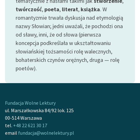
tematycznie z hasłami takimi jak
stworzenie
,
Ręce pełne poezji
twórczość
,
poeta
,
literat
,
książka
. W
Kolekcje edukacyjne
romantyzmie trwała dyskusja nad etymologią
twórców przechodzących
nazwy Słowian; jedni uważali, że pochodzi ona
do domeny publicznej,
od sławy, inni, że od słowa (pierwsza
lektur szkolnych oraz
koncepcja podkreślała w ukształtowaniu
Starego Testamentu
słowiańskiej tożsamości rolę walecznych,
Odkurzamy bohaterów
bohaterskich czynów orężnych, druga — rolę
poetów).
Szkoła Poezji Wolnych
Lektur
O nas
Fundacja Wolne Lektury
Kontakt
ul. Marszałkowska 84/92 lok. 125
O projekcie
00-514 Warszawa
tel.
+48 22 621 30 17
Zespół
email
fundacja@wolnelektury.pl