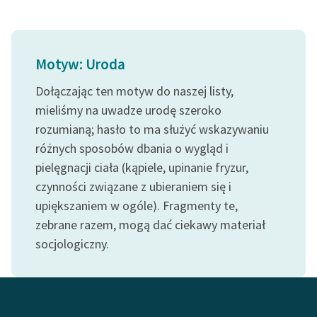
Ręce pełne poezji
Kolekcje edukacyjne
twórców przechodzących
Motyw: Uroda
do domeny publicznej,
lektur szkolnych oraz
Dołączając ten motyw do naszej listy,
Starego Testamentu
mieliśmy na uwadze urodę szeroko
rozumianą; hasło to ma służyć wskazywaniu
Odkurzamy bohaterów
różnych sposobów dbania o wygląd i
Szkoła Poezji Wolnych
pielęgnacji ciała (kąpiele, upinanie fryzur,
Lektur
czynności związane z ubieraniem się i
upiększaniem w ogóle). Fragmenty te,
O nas
zebrane razem, mogą dać ciekawy materiał
Kontakt
socjologiczny.
O projekcie
Zespół