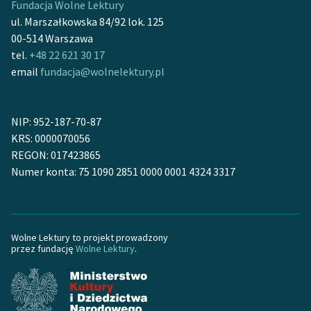
Fundacja Wolne Lektury
ul. Marszałkowska 84/92 lok. 125
Zasady wykorzystania
00-514 Warszawa
Wolnych Lektur
tel.
+48 22 621 30 17
email
fundacja@wolnelektury.pl
Logotypy
Materiały promocyjne
NIP: 952-187-70-87
Polityka prywatności
KRS: 0000070056
REGON: 017423865
Regulamin biblioteki
Numer konta: 75 1090 2851 0000 0001 4324 3317
Dane fundacji i
sprawozdania finansowe
Regulamin darowizn
Wolne Lektury to projekt prowadzony
przez fundację
Wolne Lektury
.
Informacja o treściach
wrażliwych
Deklaracja dostępności