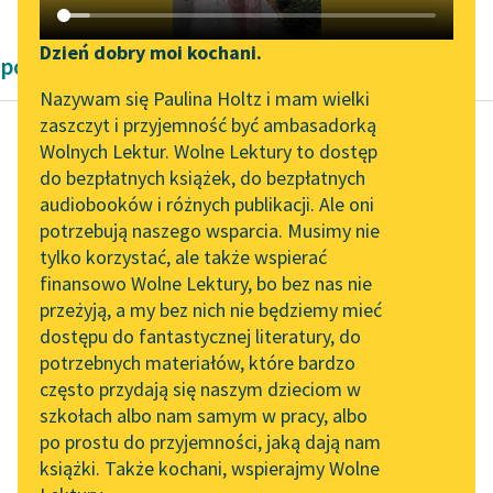
Katalog DAISY
Zgłoś brak utworu
Podkasty o książkach
Dzień dobry moi kochani.
powieści historyczne Bolesław Prus
Aktualności
Narzędzia
Nazywam się Paulina Holtz i mam wielki
zaszczyt i przyjemność być ambasadorką
„Prokurator Alicja Horn”
Mapa Wolnych Lektur
Wolnych Lektur. Wolne Lektury to dostęp
do słuchania
do bezpłatnych książek, do bezpłatnych
Bolesław Prus
Leśmianator
audiobooków i różnych publikacji. Ale oni
Faraon, tom
Byliśmy częścią AI Impact
potrzebują naszego wsparcia. Musimy nie
Przewodnik dla piszących i
pierwszy
Lab
tylko korzystać, ale także wspierać
czytających
finansowo Wolne Lektury, bo bez nas nie
Zapraszamy na spotkanie
— Ach — zawołał — to
przeżyją, a my bez nich nie będziemy mieć
online z tłumaczkami
nawet nie jest rana,
dostępu do fantastycznej literatury, do
literatury skandynawskiej
API
tylko siniak?…
potrzebnych materiałów, które bardzo
Spotkanie z Katarzyną
OAI-PMH
często przydają się naszym dzieciom w
Przypatrywał się Sarze
Tunkiel w Oslo
szkołach albo nam samym w pracy, albo
Widget Wolnych Lektur
z uwagą.
po prostu do przyjemności, jaką dają nam
102. lata temu zmarł
książki. Także kochani, wspierajmy Wolne
Przypisy
Joseph Conrad
— Nigdy...