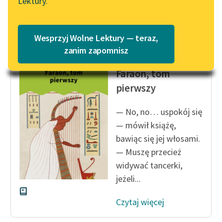
Lektury.
Katalog
Blog
Czytaj więcej
Katalog w formacie PDF
Wesprzyj Wolne Lektury — teraz,
Lektury szkolne i klasyka
zanim zapomnisz
Bolesław Prus
literatury do słuchania dla
Faraon, tom
uczennic i uczniów z
niepełnosprawnościami
pierwszy
E-kolekcja lektur
— No, no… uspokój się
szkolnych i literatury do
— mówił książę,
słuchania dla uczennic i
bawiąc się jej włosami.
uczniów z
— Muszę przecież
niepełnosprawnościami
widywać tancerki,
Feministyczne inspiracje.
jeżeli...
Popularyzacja
skandynawskiej literatury
Czytaj więcej
feministycznej