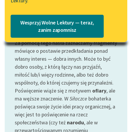
Lektury.
„Marzenie o Oriencie”
Katalog
Sophie Elkan
Katalog w formacie PDF
Blog
Wesprzyj Wolne Lektury — teraz,
zanim zapomnisz
Motyw: Poświęcenie
Za pomocą tego hasła zaznaczamy fragmenty
Lektury szkolne i klasyka
literatury do słuchania dla
mówiące o postawie przedkładania ponad
uczennic i uczniów z
własny interes — dobra innych. Może to być
niepełnosprawnościami
dobro osoby, z którą łączy nas przyjaźń,
miłość lub/i więzy rodzinne, albo też dobro
E-kolekcja lektur
wspólnoty, do której czujemy się przynależni.
szkolnych i literatury do
Poświęcenie wiąże się z motywem
ofiary
, ale
słuchania dla uczennic i
uczniów z
ma węższe znaczenie. W
Siłaczce
bohaterka
niepełnosprawnościami
poświęca swoje życie idei pracy organicznej, a
więc jest to poświęcenie na rzecz
Feministyczne inspiracje.
społeczeństwa (czy też
narodu
, ale w
Popularyzacja
przewartościowanym rozumieniu
skandynawskiej literatury