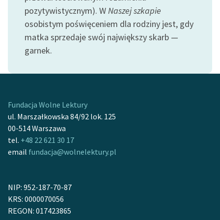
feministycznej
pozytywistycznym). W
Naszej szkapie
osobistym poświęceniem dla rodziny jest, gdy
Ręce pełne poezji
matka sprzedaje swój największy skarb —
Kolekcje edukacyjne
garnek.
twórców przechodzących
do domeny publicznej,
lektur szkolnych oraz
Starego Testamentu
Fundacja Wolne Lektury
Odkurzamy bohaterów
ul. Marszałkowska 84/92 lok. 125
00-514 Warszawa
Szkoła Poezji Wolnych
tel.
+48 22 621 30 17
Lektur
email
fundacja@wolnelektury.pl
O nas
NIP: 952-187-70-87
Kontakt
KRS: 0000070056
O projekcie
REGON: 017423865