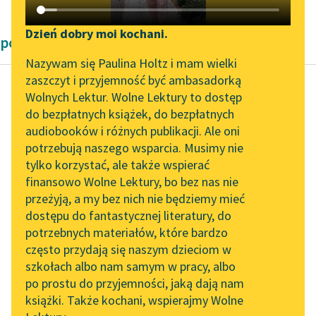
Katalog DAISY
Zgłoś brak utworu
Podkasty o książkach
Dzień dobry moi kochani.
powieści Bolesław Prus
Aktualności
Narzędzia
Nazywam się Paulina Holtz i mam wielki
zaszczyt i przyjemność być ambasadorką
Zapraszamy na spotkanie
Mapa Wolnych Lektur
Wolnych Lektur. Wolne Lektury to dostęp
online z tłumaczkami
do bezpłatnych książek, do bezpłatnych
Bolesław Prus
Leśmianator
literatury skandynawskiej
audiobooków i różnych publikacji. Ale oni
Anielka
potrzebują naszego wsparcia. Musimy nie
Przewodnik dla piszących i
Spotkanie z Katarzyną
tylko korzystać, ale także wspierać
czytających
— Patrzcie, Gajdo… Ta
Tunkiel w Oslo
finansowo Wolne Lektury, bo bez nas nie
Matka Boska jest złota
przeżyją, a my bez nich nie będziemy mieć
Wolne Lektury na 32.
i poświęcona w
dostępu do fantastycznej literatury, do
Pol’and’Rock Festivalu
API
Rzymie. Dostałam ją
potrzebnych materiałów, które bardzo
od mamy...
„Kochanek Lady
OAI-PMH
często przydają się naszym dzieciom w
Chatterley” do słuchania
szkołach albo nam samym w pracy, albo
Widget Wolnych Lektur
Czytaj więcej
na Wolnych Lekturach
po prostu do przyjemności, jaką dają nam
książki. Także kochani, wspierajmy Wolne
Przypisy
Nowy audiobook –