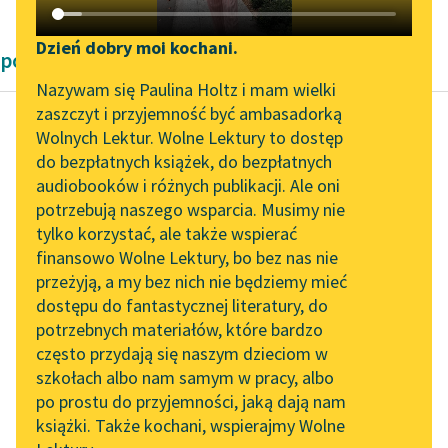
Katalog DAISY
Zgłoś brak utworu
Podkasty o książkach
Dzień dobry moi kochani.
powieści historyczne Bolesław Prus
Aktualności
Narzędzia
Nazywam się Paulina Holtz i mam wielki
zaszczyt i przyjemność być ambasadorką
„Prokurator Alicja Horn”
Mapa Wolnych Lektur
Wolnych Lektur. Wolne Lektury to dostęp
do słuchania
do bezpłatnych książek, do bezpłatnych
Bolesław Prus
Leśmianator
audiobooków i różnych publikacji. Ale oni
Faraon, tom
Byliśmy częścią AI Impact
potrzebują naszego wsparcia. Musimy nie
Przewodnik dla piszących i
pierwszy
Lab
tylko korzystać, ale także wspierać
czytających
finansowo Wolne Lektury, bo bez nas nie
Zapraszamy na spotkanie
Już dziś rozumiesz,
przeżyją, a my bez nich nie będziemy mieć
online z tłumaczkami
jakich cierpień staje się
dostępu do fantastycznej literatury, do
literatury skandynawskiej
API
źródłem brak
potrzebnych materiałów, które bardzo
pieniędzy. Człowiek
Spotkanie z Katarzyną
OAI-PMH
często przydają się naszym dzieciom w
Tunkiel w Oslo
potrzebujący pieniędzy
szkołach albo nam samym w pracy, albo
Widget Wolnych Lektur
nie ma...
po prostu do przyjemności, jaką dają nam
102. lata temu zmarł
książki. Także kochani, wspierajmy Wolne
Przypisy
Joseph Conrad
Czytaj więcej