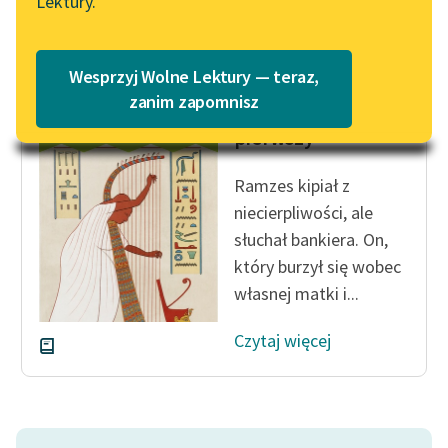
Lektury.
Katalog
Blog
Katalog w formacie PDF
Wesprzyj Wolne Lektury — teraz,
Bolesław Prus
Lektury szkolne i klasyka
zanim zapomnisz
Faraon, tom
literatury do słuchania dla
pierwszy
uczennic i uczniów z
niepełnosprawnościami
Ramzes kipiał z
E-kolekcja lektur
niecierpliwości, ale
szkolnych i literatury do
słuchał bankiera. On,
słuchania dla uczennic i
który burzył się wobec
uczniów z
własnej matki i...
niepełnosprawnościami
Czytaj więcej
Feministyczne inspiracje.
Popularyzacja
skandynawskiej literatury
feministycznej