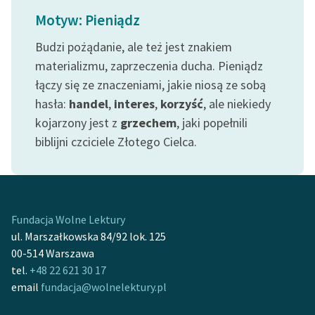
Ręce pełne poezji
Motyw: Pieniądz
Kolekcje edukacyjne
Budzi pożądanie, ale też jest znakiem
twórców przechodzących
materializmu, zaprzeczenia ducha. Pieniądz
do domeny publicznej,
łączy się ze znaczeniami, jakie niosą ze sobą
lektur szkolnych oraz
hasła:
handel
,
interes
,
korzyść
, ale niekiedy
Starego Testamentu
kojarzony jest z
grzechem
, jaki popełnili
Odkurzamy bohaterów
biblijni czciciele Złotego Cielca.
Szkoła Poezji Wolnych
Lektur
O nas
Fundacja Wolne Lektury
Kontakt
ul. Marszałkowska 84/92 lok. 125
00-514 Warszawa
O projekcie
tel.
+48 22 621 30 17
email
fundacja@wolnelektury.pl
Zespół