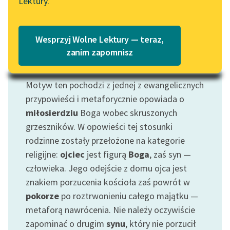
Lektury.
Katalog
Blog
Katalog w formacie PDF
Wesprzyj Wolne Lektury — teraz,
Lektury szkolne i klasyka
zanim zapomnisz
literatury do słuchania dla
Motyw: Syn marnotrawny
uczennic i uczniów z
Motyw ten pochodzi z jednej z ewangelicznych
niepełnosprawnościami
przypowieści i metaforycznie opowiada o
E-kolekcja lektur
miłosierdziu
Boga wobec skruszonych
szkolnych i literatury do
grzeszników. W opowieści tej stosunki
słuchania dla uczennic i
rodzinne zostały przełożone na kategorie
uczniów z
religijne:
ojciec
jest figurą
Boga
, zaś syn —
niepełnosprawnościami
człowieka. Jego odejście z domu ojca jest
Feministyczne inspiracje.
znakiem porzucenia kościoła zaś powrót w
Popularyzacja
pokorze
po roztrwonieniu całego majątku —
skandynawskiej literatury
metaforą nawrócenia. Nie należy oczywiście
feministycznej
zapominać o drugim
synu
, który nie porzucił