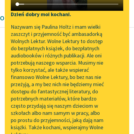
Katalog DAISY
Zgłoś brak utworu
Podkasty o książkach
Dzień dobry moi kochani.
Opowiadanie Bolesław Prus
Aktualności
Narzędzia
Nazywam się Paulina Holtz i mam wielki
zaszczyt i przyjemność być ambasadorką
„Prokurator Alicja Horn”
Mapa Wolnych Lektur
Wolnych Lektur. Wolne Lektury to dostęp
do słuchania
do bezpłatnych książek, do bezpłatnych
Bolesław Prus
Leśmianator
audiobooków i różnych publikacji. Ale oni
Powracająca fala
Byliśmy częścią AI Impact
potrzebują naszego wsparcia. Musimy nie
Przewodnik dla piszących i
Lab
tylko korzystać, ale także wspierać
czytających
W chwili przecież, gdy
finansowo Wolne Lektury, bo bez nas nie
Zapraszamy na spotkanie
zagniewany fabrykant
przeżyją, a my bez nich nie będziemy mieć
online z tłumaczkami
bawełnianych tkanin
dostępu do fantastycznej literatury, do
literatury skandynawskiej
API
zapragnąłby
potrzebnych materiałów, które bardzo
wyrodnego jedynaka
Spotkanie z Katarzyną
OAI-PMH
często przydają się naszym dzieciom w
wyprzeć się,
Tunkiel w Oslo
szkołach albo nam samym w pracy, albo
Widget Wolnych Lektur
wydziedziczyć i...
po prostu do przyjemności, jaką dają nam
102. lata temu zmarł
książki. Także kochani, wspierajmy Wolne
Przypisy
Joseph Conrad
Czytaj więcej