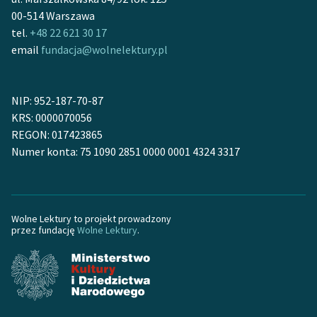
00-514 Warszawa
Zasady wykorzystania
tel.
+48 22 621 30 17
Wolnych Lektur
email
fundacja@wolnelektury.pl
Logotypy
NIP: 952-187-70-87
Materiały promocyjne
KRS: 0000070056
Polityka prywatności
REGON: 017423865
Numer konta: 75 1090 2851 0000 0001 4324 3317
Regulamin biblioteki
Dane fundacji i
sprawozdania finansowe
Wolne Lektury to projekt prowadzony
przez fundację
Wolne Lektury
.
Regulamin darowizn
Informacja o treściach
wrażliwych
Deklaracja dostępności