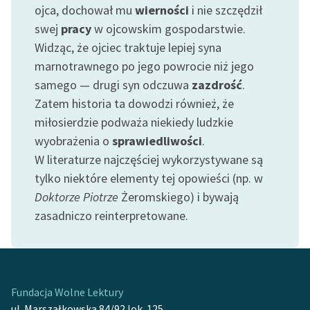
Ręce pełne poezji
ojca, dochował mu
wierności
i nie szczędził
swej
pracy
w ojcowskim gospodarstwie.
Kolekcje edukacyjne
Widząc, że ojciec traktuje lepiej syna
twórców przechodzących
marnotrawnego po jego powrocie niż jego
do domeny publicznej,
samego — drugi syn odczuwa
zazdrość
.
lektur szkolnych oraz
Starego Testamentu
Zatem historia ta dowodzi również, że
miłosierdzie podważa niekiedy ludzkie
Odkurzamy bohaterów
wyobrażenia o
sprawiedliwości
.
Szkoła Poezji Wolnych
W literaturze najczęściej wykorzystywane są
Lektur
tylko niektóre elementy tej opowieści (np. w
Doktorze Piotrze
Żeromskiego) i bywają
O nas
zasadniczo reinterpretowane.
Kontakt
O projekcie
Zespół
Fundacja Wolne Lektury
ul. Marszałkowska 84/92 lok. 125