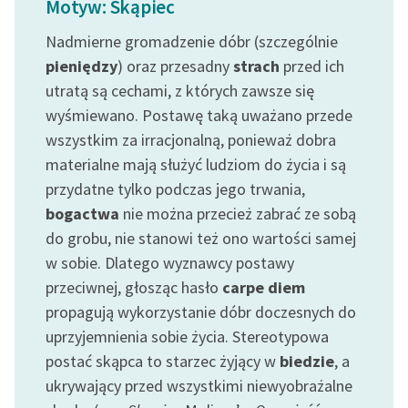
Motyw: Skąpiec
Ręce pełne poezji
Nadmierne gromadzenie dóbr (szczególnie
Kolekcje edukacyjne
pieniędzy
) oraz przesadny
strach
przed ich
twórców przechodzących
utratą są cechami, z których zawsze się
do domeny publicznej,
lektur szkolnych oraz
wyśmiewano. Postawę taką uważano przede
Starego Testamentu
wszystkim za irracjonalną, ponieważ dobra
materialne mają służyć ludziom do życia i są
Odkurzamy bohaterów
przydatne tylko podczas jego trwania,
Szkoła Poezji Wolnych
bogactwa
nie można przecież zabrać ze sobą
Lektur
do grobu, nie stanowi też ono wartości samej
w sobie. Dlatego wyznawcy postawy
O nas
przeciwnej, głosząc hasło
carpe diem
Kontakt
propagują wykorzystanie dóbr doczesnych do
uprzyjemnienia sobie życia. Stereotypowa
O projekcie
postać skąpca to starzec żyjący w
biedzie
, a
Zespół
ukrywający przed wszystkimi niewyobrażalne