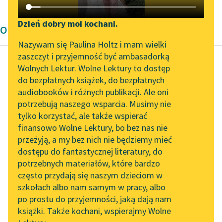
Katalog DAISY
Zgłoś brak utworu
Podkasty o książkach
Dzień dobry moi kochani.
Opowiadanie Bolesław Prus
Aktualności
Narzędzia
Nazywam się Paulina Holtz i mam wielki
zaszczyt i przyjemność być ambasadorką
„Prokurator Alicja Horn”
Mapa Wolnych Lektur
Wolnych Lektur. Wolne Lektury to dostęp
do słuchania
do bezpłatnych książek, do bezpłatnych
Bolesław Prus
Leśmianator
audiobooków i różnych publikacji. Ale oni
Powracająca fala
Byliśmy częścią AI Impact
potrzebują naszego wsparcia. Musimy nie
Przewodnik dla piszących i
Lab
tylko korzystać, ale także wspierać
czytających
Za ten czyn, prawie
finansowo Wolne Lektury, bo bez nas nie
Zapraszamy na spotkanie
bezprzykładny, Adler
przeżyją, a my bez nich nie będziemy mieć
online z tłumaczkami
dostał od rządu złoty
dostępu do fantastycznej literatury, do
literatury skandynawskiej
API
medal, a od fabrykanta
potrzebnych materiałów, które bardzo
lepszą...
Spotkanie z Katarzyną
OAI-PMH
często przydają się naszym dzieciom w
Tunkiel w Oslo
szkołach albo nam samym w pracy, albo
Widget Wolnych Lektur
Czytaj więcej
po prostu do przyjemności, jaką dają nam
102. lata temu zmarł
książki. Także kochani, wspierajmy Wolne
Przypisy
Joseph Conrad