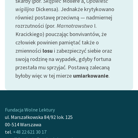
skarby (por.
Skąpiec
Moliere’a,
Opowieść
wigilijna
Dickensa). Jednakże krytykowano
Zasady wykorzystania
również postawę przeciwną — nadmiernej
Wolnych Lektur
rozrzutności (por.
Marnotrawstwo
I.
Logotypy
Kracickiego) pouczając bonvivantów, że
człowiek powinien pamiętać także o
Materiały promocyjne
zmienności
losu
i zabezpieczyć siebie oraz
Polityka prywatności
swoją rodzinę na wypadek, gdyby fortuna
przestała mu sprzyjać. Postawą zalecaną
Regulamin biblioteki
byłoby więc w tej mierze
umiarkowanie
.
Dane fundacji i
sprawozdania finansowe
Regulamin darowizn
Fundacja Wolne Lektury
Informacja o treściach
ul. Marszałkowska 84/92 lok. 125
wrażliwych
00-514 Warszawa
tel.
+48 22 621 30 17
Deklaracja dostępności