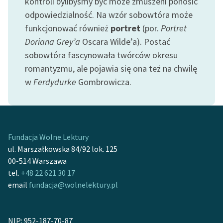
kontroli bylibyśmy być może zmuszeni ponosić
Zespół
odpowiedzialność. Na wzór sobowtóra może
funkcjonować również
portret
(por.
Portret
Doriana Grey’a
Oscara Wilde’a). Postać
Zasady wykorzystania
sobowtóra fascynowała twórców okresu
Wolnych Lektur
romantyzmu, ale pojawia się ona też na chwilę
Logotypy
w
Ferdydurke
Gombrowicza.
Materiały promocyjne
Polityka prywatności
Regulamin biblioteki
Fundacja Wolne Lektury
ul. Marszałkowska 84/92 lok. 125
Dane fundacji i
00-514 Warszawa
sprawozdania finansowe
tel.
+48 22 621 30 17
email
fundacja@wolnelektury.pl
Regulamin darowizn
Informacja o treściach
wrażliwych
NIP: 952-187-70-87