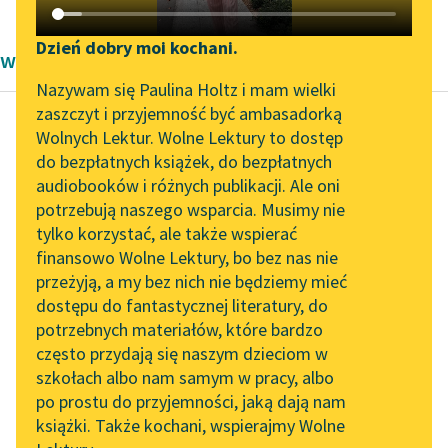
Katalog DAISY
Zgłoś brak utworu
Podkasty o książkach
Dzień dobry moi kochani.
wiersze sylabotoniczne Bolesława Leśmiana
Aktualności
Narzędzia
Nazywam się Paulina Holtz i mam wielki
zaszczyt i przyjemność być ambasadorką
Spotkanie z Katarzyną
Mapa Wolnych Lektur
Wolnych Lektur. Wolne Lektury to dostęp
Tunkiel w Oslo
do bezpłatnych książek, do bezpłatnych
Bolesław Leśmian
Leśmianator
audiobooków i różnych publikacji. Ale oni
Świdryga i Midryga
Wolne Lektury na 32.
potrzebują naszego wsparcia. Musimy nie
Przewodnik dla piszących i
Pol’and’Rock Festivalu
tylko korzystać, ale także wspierać
czytających
Zaskoczyła ich na
finansowo Wolne Lektury, bo bez nas nie
„Kochanek Lady
słońcu Południca blada
przeżyją, a my bez nich nie będziemy mieć
Chatterley” do słuchania
I Świdrydze, i Midrydze,
dostępu do fantastycznej literatury, do
na Wolnych Lekturach
API
i tańcowi rada.
potrzebnych materiałów, które bardzo
Zaglądała im...
Nowy audiobook –
OAI-PMH
często przydają się naszym dzieciom w
„Marzenie o Oriencie”
szkołach albo nam samym w pracy, albo
Widget Wolnych Lektur
Czytaj więcej
Sophie Elkan
po prostu do przyjemności, jaką dają nam
książki. Także kochani, wspierajmy Wolne
Przypisy
Kolekcja Nadwyraz.com x