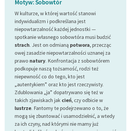
Motyw: Sobowtór
feministycznej
W kulturze, w której wartość stanowi
Ręce pełne poezji
indywidualizm i podkreślana jest
niepowtarzalność każdej jednostki —
Kolekcje edukacyjne
twórców przechodzących
spotkanie własnego sobowtóra musi budzić
do domeny publicznej,
strach
. Jest on odmianą
potwora
, przecząc
lektur szkolnych oraz
owej zasadzie niepowtarzalności uznanej za
Starego Testamentu
prawo
natury
. Konfrontacja z sobowtórem
podkopuje naszą tożsamość, rodzi też
Odkurzamy bohaterów
niepewność co do tego, kto jest
Szkoła Poezji Wolnych
„autentykiem” oraz kto jest rzeczywisty.
Lektur
Zdublowania „ja” dopatrywano się też w
O nas
takich zjawiskach jak
cień
, czy odbicie w
lustrze
. Fantomy te podejrzewano o to, że
Kontakt
mogą się zbuntować i usamodzielnić, a wtedy
za ich czyny, nad którymi nie mamy już
O projekcie