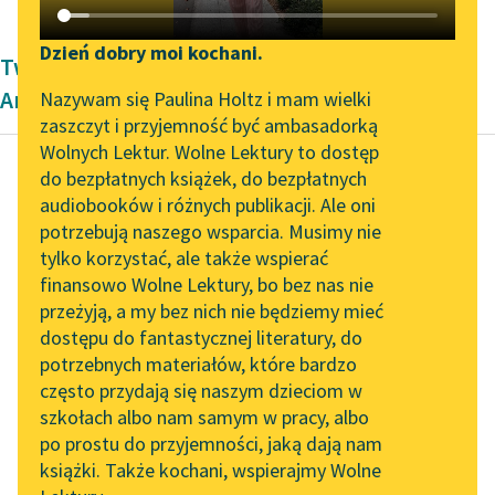
Katalog DAISY
Zgłoś brak utworu
Podkasty o książkach
Dzień dobry moi kochani.
Twórczość Dwudziestolecie międzywojenne
Aktualności
Narzędzia
Antoniny Domańskiej
Nazywam się Paulina Holtz i mam wielki
zaszczyt i przyjemność być ambasadorką
„Prokurator Alicja Horn”
Mapa Wolnych Lektur
Wolnych Lektur. Wolne Lektury to dostęp
do słuchania
do bezpłatnych książek, do bezpłatnych
Leśmianator
audiobooków i różnych publikacji. Ale oni
Antonina Domańska
Byliśmy częścią AI Impact
potrzebują naszego wsparcia. Musimy nie
Przewodnik dla piszących i
Historia żółtej
Lab
tylko korzystać, ale także wspierać
czytających
ciżemki
finansowo Wolne Lektury, bo bez nas nie
Zapraszamy na spotkanie
przeżyją, a my bez nich nie będziemy mieć
online z tłumaczkami
Gdy straż
dostępu do fantastycznej literatury, do
literatury skandynawskiej
API
odprowadzała
potrzebnych materiałów, które bardzo
Spotkanie z Katarzyną
OAI-PMH
świętokradcę do
często przydają się naszym dzieciom w
Tunkiel w Oslo
tymczasowego
szkołach albo nam samym w pracy, albo
Widget Wolnych Lektur
po prostu do przyjemności, jaką dają nam
więzienia w
102. lata temu zmarł
książki. Także kochani, wspierajmy Wolne
Przypisy
podziemiach ratusza,
Joseph Conrad