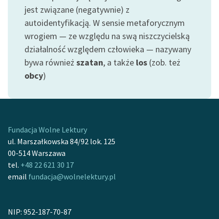
Ręce pełne poezji
jest związane (negatywnie) z
autoidentyfikacją. W sensie metaforycznym
Kolekcje edukacyjne
wrogiem — ze względu na swą niszczycielską
twórców przechodzących
do domeny publicznej,
działalność względem człowieka — nazywany
lektur szkolnych oraz
bywa również
szatan
, a także
los
(zob. też
Starego Testamentu
obcy
)
Odkurzamy bohaterów
Szkoła Poezji Wolnych
Lektur
Fundacja Wolne Lektury
ul. Marszałkowska 84/92 lok. 125
O nas
00-514 Warszawa
Kontakt
tel.
+48 22 621 30 17
email
fundacja@wolnelektury.pl
O projekcie
Zespół
NIP: 952-187-70-87