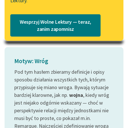
Lektury.
zbrodzień odwrócił
Katalog
Blog
głowę i długie...
Katalog w formacie PDF
Wesprzyj Wolne Lektury — teraz,
Czytaj więcej
Lektury szkolne i klasyka
zanim zapomnisz
literatury do słuchania dla
uczennic i uczniów z
niepełnosprawnościami
Motyw: Wróg
E-kolekcja lektur
szkolnych i literatury do
Pod tym hasłem zbieramy definicje i opisy
słuchania dla uczennic i
sposobu działania wszystkich tych, którym
uczniów z
przypisuje się miano wroga. Bywają sytuacje
niepełnosprawnościami
bardziej klarowne, jak np.
wojna
, kiedy wróg
Feministyczne inspiracje.
jest niejako odgórnie wskazany — choć w
Popularyzacja
perspektywie relacji między jednostkami nie
skandynawskiej literatury
musi być to proste, co pokazał m.in.
feministycznej
Remarque. Najczęściej zdefiniowanie wroga