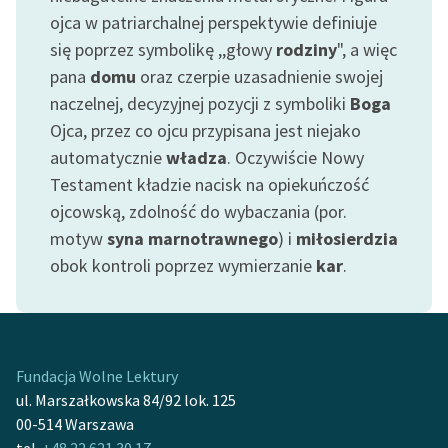
Ręce pełne poezji
ojca w patriarchalnej perspektywie definiuje
się poprzez symbolikę ,,głowy
rodziny
", a więc
Kolekcje edukacyjne
twórców przechodzących
pana
domu
oraz czerpie uzasadnienie swojej
do domeny publicznej,
naczelnej, decyzyjnej pozycji z symboliki
Boga
lektur szkolnych oraz
Ojca, przez co ojcu przypisana jest niejako
Starego Testamentu
automatycznie
władza
. Oczywiście Nowy
Testament kładzie nacisk na opiekuńczość
Odkurzamy bohaterów
ojcowską, zdolność do wybaczania (por.
Szkoła Poezji Wolnych
motyw
syna marnotrawnego
) i
miłosierdzia
Lektur
obok kontroli poprzez wymierzanie
kar
.
O nas
Kontakt
O projekcie
Fundacja Wolne Lektury
ul. Marszałkowska 84/92 lok. 125
Zespół
00-514 Warszawa