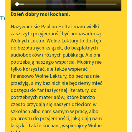
Katalog DAISY
Zgłoś brak utworu
Podkasty o książkach
Dzień dobry moi kochani.
Twórczość Aleksandra Kasprzak i Mira Król
Aktualności
Narzędzia
Nazywam się Paulina Holtz i mam wielki
zaszczyt i przyjemność być ambasadorką
„Prokurator Alicja Horn”
Mapa Wolnych Lektur
Wolnych Lektur. Wolne Lektury to dostęp
do słuchania
do bezpłatnych książek, do bezpłatnych
Aleksandra Kasprzak
Leśmianator
audiobooków i różnych publikacji. Ale oni
Niebezpieczeństwo
Byliśmy częścią AI Impact
potrzebują naszego wsparcia. Musimy nie
Przewodnik dla piszących i
jedzenia w
Lab
tylko korzystać, ale także wspierać
czytających
miejscach
finansowo Wolne Lektury, bo bez nas nie
Zapraszamy na spotkanie
publicznych i
przeżyją, a my bez nich nie będziemy mieć
online z tłumaczkami
prywatnych
dostępu do fantastycznej literatury, do
literatury skandynawskiej
API
potrzebnych materiałów, które bardzo
Spotkanie z Katarzyną
OAI-PMH
Odcinanie się od
często przydają się naszym dzieciom w
Tunkiel w Oslo
szkołach albo nam samym w pracy, albo
rodziny jest odcinaniem
Widget Wolnych Lektur
po prostu do przyjemności, jaką dają nam
końcówek banana —
102. lata temu zmarł
książki. Także kochani, wspierajmy Wolne
Przypisy
niektórzy to robią, inni
Joseph Conrad