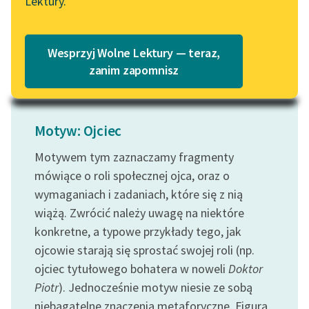
Lektury.
nie. Mama od...
Katalog
Blog
Czytaj więcej
Katalog w formacie PDF
Wesprzyj Wolne Lektury — teraz,
Lektury szkolne i klasyka
zanim zapomnisz
literatury do słuchania dla
uczennic i uczniów z
niepełnosprawnościami
Motyw: Ojciec
E-kolekcja lektur
Motywem tym zaznaczamy fragmenty
szkolnych i literatury do
mówiące o roli społecznej ojca, oraz o
słuchania dla uczennic i
wymaganiach i zadaniach, które się z nią
uczniów z
niepełnosprawnościami
wiążą. Zwrócić należy uwagę na niektóre
konkretne, a typowe przykłady tego, jak
Feministyczne inspiracje.
ojcowie starają się sprostać swojej roli (np.
Popularyzacja
ojciec tytułowego bohatera w noweli
Doktor
skandynawskiej literatury
Piotr
). Jednocześnie motyw niesie ze sobą
feministycznej
niebagatelne znaczenia metaforyczne. Figura