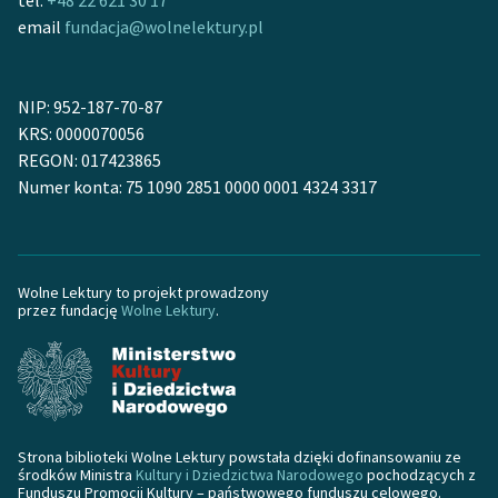
tel.
+48 22 621 30 17
email
fundacja@wolnelektury.pl
Zasady wykorzystania
Wolnych Lektur
NIP: 952-187-70-87
Logotypy
KRS: 0000070056
REGON: 017423865
Materiały promocyjne
Numer konta: 75 1090 2851 0000 0001 4324 3317
Polityka prywatności
Regulamin biblioteki
Wolne Lektury to projekt prowadzony
Dane fundacji i
przez fundację
Wolne Lektury
.
sprawozdania finansowe
Regulamin darowizn
Informacja o treściach
wrażliwych
Strona biblioteki Wolne Lektury powstała dzięki dofinansowaniu ze
środków Ministra
Kultury i Dziedzictwa Narodowego
pochodzących z
Deklaracja dostępności
Funduszu Promocji Kultury – państwowego funduszu celowego.