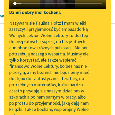
Katalog DAISY
Zgłoś brak utworu
Podkasty o książkach
Dzień dobry moi kochani.
wiersze Aleksandra Kasprzak i Mira Król
Aktualności
Narzędzia
Nazywam się Paulina Holtz i mam wielki
zaszczyt i przyjemność być ambasadorką
„Prokurator Alicja Horn”
Mapa Wolnych Lektur
Wolnych Lektur. Wolne Lektury to dostęp
do słuchania
do bezpłatnych książek, do bezpłatnych
Mira Król
Leśmianator
audiobooków i różnych publikacji. Ale oni
.Kambium.
Byliśmy częścią AI Impact
potrzebują naszego wsparcia. Musimy nie
Przewodnik dla piszących i
Lab
tylko korzystać, ale także wspierać
czytających
pod koniec września
finansowo Wolne Lektury, bo bez nas nie
Zapraszamy na spotkanie
majstrowali w moim
przeżyją, a my bez nich nie będziemy mieć
online z tłumaczkami
sercu
dostępu do fantastycznej literatury, do
literatury skandynawskiej
API
nie pierwszy raz
potrzebnych materiałów, które bardzo
rozbieramy to mięsko
Spotkanie z Katarzyną
OAI-PMH
często przydają się naszym dzieciom w
dobieramy się...
Tunkiel w Oslo
szkołach albo nam samym w pracy, albo
Widget Wolnych Lektur
po prostu do przyjemności, jaką dają nam
102. lata temu zmarł
Czytaj więcej
książki. Także kochani, wspierajmy Wolne
Przypisy
Joseph Conrad