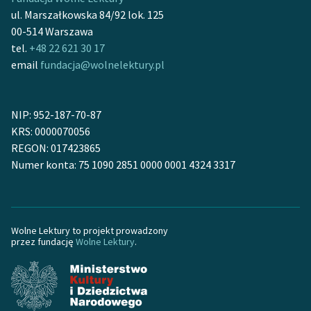
Ręce pełne poezji
ul. Marszałkowska 84/92 lok. 125
00-514 Warszawa
Kolekcje edukacyjne
tel.
+48 22 621 30 17
twórców przechodzących
email
fundacja@wolnelektury.pl
do domeny publicznej,
lektur szkolnych oraz
Starego Testamentu
NIP: 952-187-70-87
Odkurzamy bohaterów
KRS: 0000070056
REGON: 017423865
Szkoła Poezji Wolnych
Numer konta: 75 1090 2851 0000 0001 4324 3317
Lektur
O nas
Wolne Lektury to projekt prowadzony
Kontakt
przez fundację
Wolne Lektury
.
O projekcie
Zespół