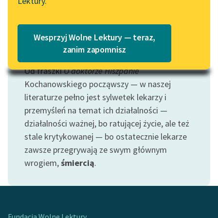
Lektury.
Katalog
Blog
Katalog w formacie PDF
Wesprzyj Wolne Lektury — teraz,
Lektury szkolne i klasyka
zanim zapomnisz
Motyw: Lekarz
literatury do słuchania dla
Od fraszki
O doktorze Hiszpanie
uczennic i uczniów z
niepełnosprawnościami
Kochanowskiego począwszy — w naszej
literaturze pełno jest sylwetek lekarzy i
E-kolekcja lektur
przemyśleń na temat ich działalności —
szkolnych i literatury do
działalności ważnej, bo ratującej życie, ale też
słuchania dla uczennic i
stale krytykowanej — bo ostatecznie lekarze
uczniów z
zawsze przegrywają ze swym głównym
niepełnosprawnościami
wrogiem,
śmiercią
.
Feministyczne inspiracje.
Popularyzacja
skandynawskiej literatury
feministycznej
Fundacja Wolne Lektury