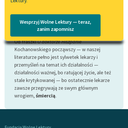
Lektury.
„Marzenie o Oriencie”
Katalog
Sophie Elkan
Katalog w formacie PDF
Blog
Wesprzyj Wolne Lektury — teraz,
zanim zapomnisz
Motyw: Lekarz
Od fraszki
O doktorze Hiszpanie
Lektury szkolne i klasyka
literatury do słuchania dla
Kochanowskiego począwszy — w naszej
uczennic i uczniów z
literaturze pełno jest sylwetek lekarzy i
niepełnosprawnościami
przemyśleń na temat ich działalności —
działalności ważnej, bo ratującej życie, ale też
E-kolekcja lektur
stale krytykowanej — bo ostatecznie lekarze
szkolnych i literatury do
zawsze przegrywają ze swym głównym
słuchania dla uczennic i
uczniów z
wrogiem,
śmiercią
.
niepełnosprawnościami
Feministyczne inspiracje.
Popularyzacja
skandynawskiej literatury
Fundacja Wolne Lektury