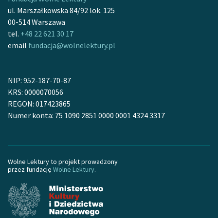
feministycznej
ul. Marszałkowska 84/92 lok. 125
00-514 Warszawa
Ręce pełne poezji
tel.
+48 22 621 30 17
email
fundacja@wolnelektury.pl
Kolekcje edukacyjne
twórców przechodzących
do domeny publicznej,
NIP: 952-187-70-87
lektur szkolnych oraz
KRS: 0000070056
Starego Testamentu
REGON: 017423865
Odkurzamy bohaterów
Numer konta: 75 1090 2851 0000 0001 4324 3317
Szkoła Poezji Wolnych
Lektur
Wolne Lektury to projekt prowadzony
O nas
przez fundację
Wolne Lektury
.
Kontakt
O projekcie