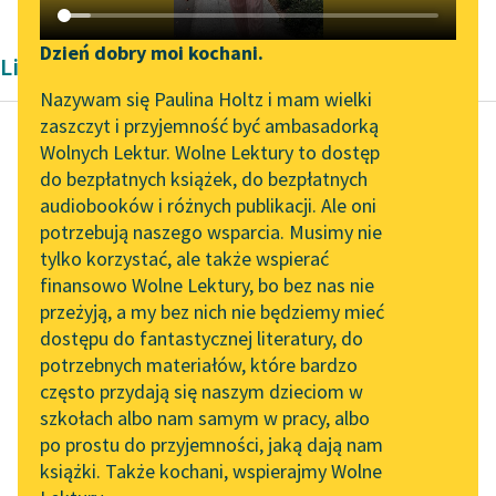
Katalog DAISY
Zgłoś brak utworu
Podkasty o książkach
Dzień dobry moi kochani.
Liryka Aleksandra Kasprzak i Lula Sarnia
Aktualności
Narzędzia
Nazywam się Paulina Holtz i mam wielki
zaszczyt i przyjemność być ambasadorką
Zapraszamy na spotkanie
Mapa Wolnych Lektur
Wolnych Lektur. Wolne Lektury to dostęp
online z tłumaczkami
do bezpłatnych książek, do bezpłatnych
Mira Król
Leśmianator
literatury skandynawskiej
audiobooków i różnych publikacji. Ale oni
.Kambium.
potrzebują naszego wsparcia. Musimy nie
Przewodnik dla piszących i
Spotkanie z Katarzyną
tylko korzystać, ale także wspierać
czytających
pod koniec września
Tunkiel w Oslo
finansowo Wolne Lektury, bo bez nas nie
majstrowali w moim
przeżyją, a my bez nich nie będziemy mieć
Wolne Lektury na 32.
sercu
dostępu do fantastycznej literatury, do
Pol’and’Rock Festivalu
API
nie pierwszy raz
potrzebnych materiałów, które bardzo
rozbieramy to mięsko
„Kochanek Lady
OAI-PMH
często przydają się naszym dzieciom w
dobieramy się...
Chatterley” do słuchania
szkołach albo nam samym w pracy, albo
Widget Wolnych Lektur
na Wolnych Lekturach
po prostu do przyjemności, jaką dają nam
Czytaj więcej
książki. Także kochani, wspierajmy Wolne
Przypisy
Nowy audiobook –