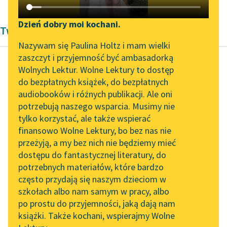
Katalog DAISY
Zgłoś brak utworu
Podkasty o książkach
Dzień dobry moi kochani.
Twórczość Aleksandra Kasprzak i Lula Sarnia
Aktualności
Narzędzia
Nazywam się Paulina Holtz i mam wielki
zaszczyt i przyjemność być ambasadorką
„Prokurator Alicja Horn”
Mapa Wolnych Lektur
Wolnych Lektur. Wolne Lektury to dostęp
do słuchania
do bezpłatnych książek, do bezpłatnych
Raban Nowakowskie
Leśmianator
audiobooków i różnych publikacji. Ale oni
las/manless
Byliśmy częścią AI Impact
potrzebują naszego wsparcia. Musimy nie
Przewodnik dla piszących i
Lab
tylko korzystać, ale także wspierać
czytających
kiedy umarł las
finansowo Wolne Lektury, bo bez nas nie
Zapraszamy na spotkanie
nie umiał płakać
przeżyją, a my bez nich nie będziemy mieć
online z tłumaczkami
kładł mi rękę na
dostępu do fantastycznej literatury, do
literatury skandynawskiej
API
kolanie i ściskał
potrzebnych materiałów, które bardzo
mówiłam nie...
Spotkanie z Katarzyną
OAI-PMH
często przydają się naszym dzieciom w
Tunkiel w Oslo
szkołach albo nam samym w pracy, albo
Widget Wolnych Lektur
Czytaj więcej
po prostu do przyjemności, jaką dają nam
102. lata temu zmarł
książki. Także kochani, wspierajmy Wolne
Przypisy
Joseph Conrad