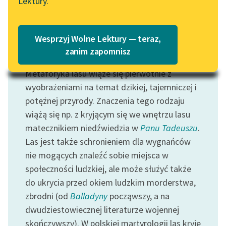
Lektury.
Katalog
Blog
Katalog w formacie PDF
Wesprzyj Wolne Lektury — teraz,
Lektury szkolne i klasyka
zanim zapomnisz
Motyw: Las
literatury do słuchania dla
Metaforyka lasu wiąże się pierwotnie z
uczennic i uczniów z
niepełnosprawnościami
wyobrażeniami na temat dzikiej, tajemniczej i
potężnej przyrody. Znaczenia tego rodzaju
E-kolekcja lektur
wiążą się np. z kryjącym się we wnętrzu lasu
szkolnych i literatury do
matecznikiem niedźwiedzia w
Panu Tadeuszu
.
słuchania dla uczennic i
Las jest także schronieniem dla wygnańców
uczniów z
nie mogących znaleźć sobie miejsca w
niepełnosprawnościami
społeczności ludzkiej, ale może służyć także
Feministyczne inspiracje.
do ukrycia przed okiem ludzkim morderstwa,
Popularyzacja
zbrodni (od
Balladyny
począwszy, a na
skandynawskiej literatury
dwudziestowiecznej literaturze wojennej
feministycznej
skończywszy). W polskiej martyrologii las kryje