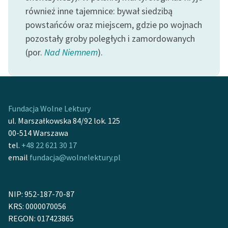
Ręce pełne poezji
również inne tajemnice: bywał siedzibą
powstańców oraz miejscem, gdzie po wojnach
Kolekcje edukacyjne
pozostały groby poległych i zamordowanych
twórców przechodzących
do domeny publicznej,
(por.
Nad Niemnem
).
lektur szkolnych oraz
Starego Testamentu
Odkurzamy bohaterów
Fundacja Wolne Lektury
Szkoła Poezji Wolnych
ul. Marszałkowska 84/92 lok. 125
Lektur
00-514 Warszawa
tel.
+48 22 621 30 17
O nas
email
fundacja@wolnelektury.pl
Kontakt
O projekcie
NIP: 952-187-70-87
KRS: 0000070056
Zespół
REGON: 017423865