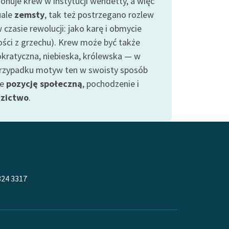
jonuje krew w instytucji wendetty, a więc
uale
zemsty
, tak też postrzegano rozlew
 czasie rewolucji: jako karę i obmycie
ości z grzechu). Krew może być także
okratyczna, niebieska, królewska — w
rzypadku motyw ten w swoisty sposób
je
pozycję społeczną
, pochodzenie i
dzictwo
.
324 3317