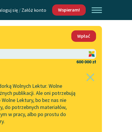
Wspieram!
aloguj się
/
Załóż konto
O nas
Wpłać
Lektur
Kontakt
O projekcie
600 000 zł
 piszących i
Zespół
dorką Wolnych Lektur. Wolne
Zasady wykorzystania
ych publikacji. Ale oni potrzebują
Wolnych Lektur
 Wolne Lektury, bo bez nas nie
Logotypy
ry, do potrzebnych materiałów,
ym w pracy, albo po prostu do
h Lektur
Materiały promocyjne
ry.
Polityka prywatności