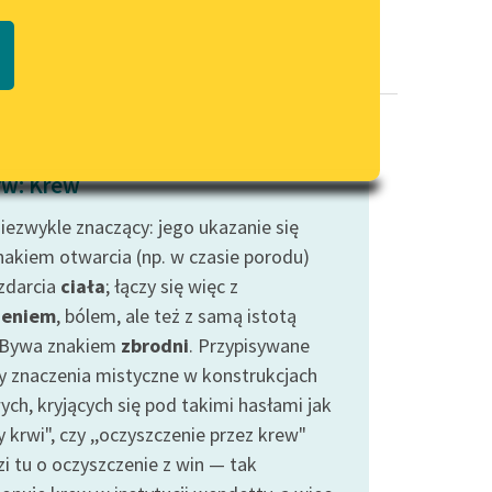
Regulamin biblioteki
macie PDF
Dane fundacji i sprawozdania
finansowe
Regulamin darowizn
Informacja o treściach
w: Krew
wrażliwych
niezwykle znaczący: jego ukazanie się
Deklaracja dostępności
znakiem otwarcia (np. w czasie porodu)
ozdarcia
ciała
; łączy się więc z
ieniem
, bólem, ale też z samą istotą
. Bywa znakiem
zbrodni
. Przypisywane
yły znaczenia mistyczne w konstrukcjach
ych, kryjących się pod takimi hasłami jak
y krwi", czy ,,oczyszczenie przez krew"
zi tu o oczyszczenie z win — tak