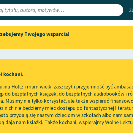
Z
rzebujemy Twojego wsparcia!
Aktualności
Narzędzia
e Lektury
„Prokurator Alicja Horn” do
Mapa Wolnych 
słuchania
irmami
Leśmianator
Byliśmy częścią AI Impact Lab
ewsletter
Przewodnik dla
i kochani.
Zapraszamy na spotkanie
czytających
online z tłumaczkami
lina Holtz i mam wielki zaszczyt i przyjemność być ambasa
literatury skandynawskiej
p do bezpłatnych książek, do bezpłatnych audiobooków i różn
API
Spotkanie z Katarzyną Tunkiel
. Musimy nie tylko korzystać, ale także wspierać finansowo
ce redakcyjne
w Oslo
OAI-PMH
ez nich nie będziemy mieć dostępu do fantastycznej literatu
ęsto przydają się naszym dzieciom w szkołach albo nam sam
102. lata temu zmarł Joseph
Widget Wolnyc
Conrad
ką dają nam książki. Także kochani, wspierajmy Wolne Lektu
oru
 Kasprzak
✖
Lula Sarnia
✖
Przypisy
Blog