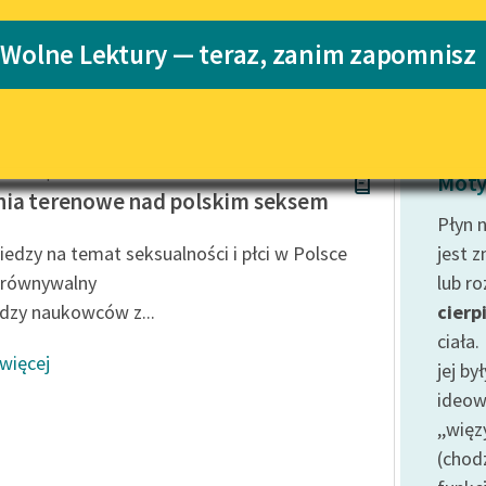
Katalog
 Wolne Lektury — teraz, zanim zapomnisz
arnia
Katalog w for
Lektury szkolne i klasyka
literatury do słuchania dla
uczennic i uczniów z
niepełnosprawnościami
dra Kasprzak
E-kolekcja lektur szkolnych i
Moty
literatury do słuchania dla
ia terenowe nad polskim seksem
uczennic i uczniów z
Płyn 
niepełnosprawnościami
iedzy na temat seksualności i płci w Polsce
jest 
Feministyczne inspiracje.
orównywalny
lub r
Popularyzacja skandynawskiej
dzy naukowców z...
cierp
literatury feministycznej
ciała
 więcej
Ręce pełne poezji
jej b
ideow
Kolekcje edukacyjne twórców
przechodzących do domeny
,,więz
publicznej, lektur szkolnych
(chod
oraz Starego Testamentu