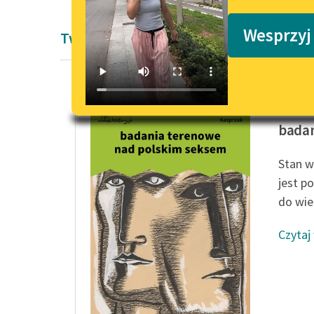
Podkasty o książkach
Wesprzyj
Twórczość Aleksandra Kasprzak i Lula S
Aleksan
badan
Stan w
jest p
do wie
Czytaj