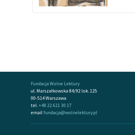
Fundacja Wolne Lektury
ul. Marszałkowska 84/92 lok. 125
00-514 Warszawa
tel.
+48 22 621 30 17
email
fundacja@wolnelektury.pl