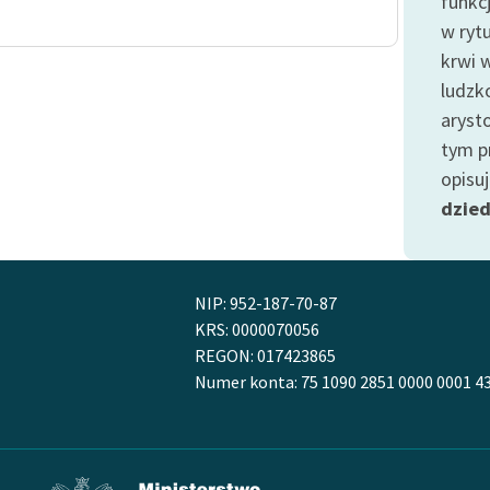
funkc
Odkurzamy bohaterów
w ryt
Szkoła Poezji Wolnych Lektur
krwi w
ludzk
aryst
tym p
opisu
dzie
NIP: 952-187-70-87
KRS: 0000070056
REGON: 017423865
Numer konta: 75 1090 2851 0000 0001 4