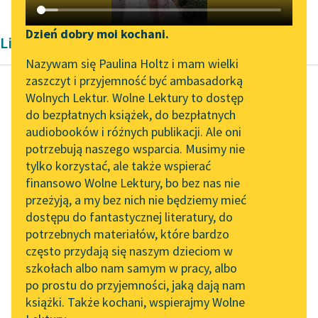
Katalog DAISY
Zgłoś brak utworu
Podkasty o książkach
Dzień dobry moi kochani.
Liryka Aleksandra Kasprzak i Lula Sarnia
Aktualności
Narzędzia
Nazywam się Paulina Holtz i mam wielki
zaszczyt i przyjemność być ambasadorką
Zapraszamy na spotkanie
Mapa Wolnych Lektur
Wolnych Lektur. Wolne Lektury to dostęp
online z tłumaczkami
do bezpłatnych książek, do bezpłatnych
Mira Król
Leśmianator
literatury skandynawskiej
audiobooków i różnych publikacji. Ale oni
.Kambium.
potrzebują naszego wsparcia. Musimy nie
Przewodnik dla piszących i
Spotkanie z Katarzyną
tylko korzystać, ale także wspierać
czytających
pod koniec września
Tunkiel w Oslo
finansowo Wolne Lektury, bo bez nas nie
majstrowali w moim
przeżyją, a my bez nich nie będziemy mieć
Wolne Lektury na 32.
sercu
dostępu do fantastycznej literatury, do
Pol’and’Rock Festivalu
API
nie pierwszy raz
potrzebnych materiałów, które bardzo
rozbieramy to mięsko
„Kochanek Lady
OAI-PMH
często przydają się naszym dzieciom w
dobieramy się...
Chatterley” do słuchania
szkołach albo nam samym w pracy, albo
Widget Wolnych Lektur
na Wolnych Lekturach
po prostu do przyjemności, jaką dają nam
Czytaj więcej
książki. Także kochani, wspierajmy Wolne
Przypisy
Nowy audiobook –