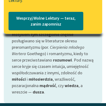
Lektury.
„Marzenie o Oriencie”
Katalog
Sophie Elkan
Katalog w formacie PDF
Blog
Wesprzyj Wolne Lektury — teraz,
zanim zapomnisz
Motyw: Serce
Motywem tym szczególnie chętnie
Lektury szkolne i klasyka
literatury do słuchania dla
posługiwano się w literaturze okresu
uczennic i uczniów z
preromantyzmu (por.
Cierpienia młodego
niepełnosprawnościami
Wertera
Goethego) i romantyzmu, kiedy to
serce przeciwstawiano
rozumowi
. Pod nazwą
E-kolekcja lektur
serce kryje się czasem intuicja, umiejętność
szkolnych i literatury do
współodczuwania z innymi, zdolność do
słuchania dla uczennic i
uczniów z
miłości
i
miłosierdzia
, wrażliwość,
niepełnosprawnościami
pozaracjonalna
mądrość
, czy
wiedza
, a
wreszcie —
dusza
.
Feministyczne inspiracje.
Popularyzacja
skandynawskiej literatury