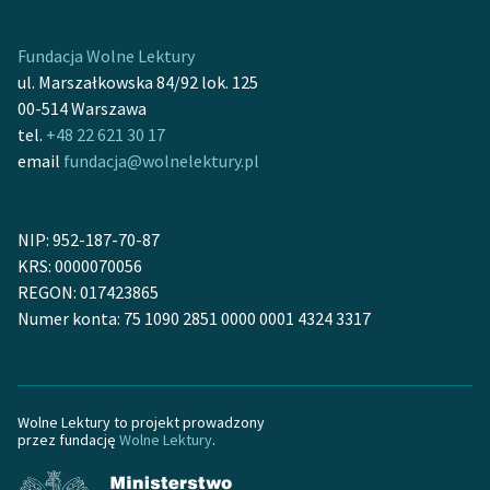
feministycznej
Fundacja Wolne Lektury
Ręce pełne poezji
ul. Marszałkowska 84/92 lok. 125
Kolekcje edukacyjne
00-514 Warszawa
twórców przechodzących
tel.
+48 22 621 30 17
do domeny publicznej,
email
fundacja@wolnelektury.pl
lektur szkolnych oraz
Starego Testamentu
NIP: 952-187-70-87
Odkurzamy bohaterów
KRS: 0000070056
REGON: 017423865
Szkoła Poezji Wolnych
Numer konta: 75 1090 2851 0000 0001 4324 3317
Lektur
O nas
Kontakt
Wolne Lektury to projekt prowadzony
przez fundację
Wolne Lektury
.
O projekcie