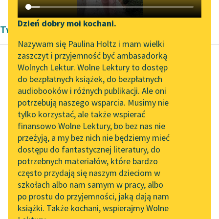
Katalog DAISY
Zgłoś brak utworu
Podkasty o książkach
Dzień dobry moi kochani.
Twórczość Aleksandra Kasprzak i Lula Sarnia
Aktualności
Narzędzia
Nazywam się Paulina Holtz i mam wielki
zaszczyt i przyjemność być ambasadorką
„Prokurator Alicja Horn”
Mapa Wolnych Lektur
Wolnych Lektur. Wolne Lektury to dostęp
do słuchania
do bezpłatnych książek, do bezpłatnych
Mira Król
Leśmianator
audiobooków i różnych publikacji. Ale oni
.Kambium.
Byliśmy częścią AI Impact
potrzebują naszego wsparcia. Musimy nie
Przewodnik dla piszących i
Lab
tylko korzystać, ale także wspierać
czytających
pod koniec września
finansowo Wolne Lektury, bo bez nas nie
Zapraszamy na spotkanie
majstrowali w moim
przeżyją, a my bez nich nie będziemy mieć
online z tłumaczkami
sercu
dostępu do fantastycznej literatury, do
literatury skandynawskiej
API
nie pierwszy raz
potrzebnych materiałów, które bardzo
rozbieramy to mięsko
Spotkanie z Katarzyną
OAI-PMH
często przydają się naszym dzieciom w
dobieramy się...
Tunkiel w Oslo
szkołach albo nam samym w pracy, albo
Widget Wolnych Lektur
po prostu do przyjemności, jaką dają nam
102. lata temu zmarł
Czytaj więcej
książki. Także kochani, wspierajmy Wolne
Przypisy
Joseph Conrad