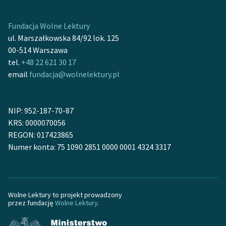
Ręce pełne poezji
Kolekcje edukacyjne
Fundacja Wolne Lektury
twórców przechodzących
ul. Marszałkowska 84/92 lok. 125
do domeny publicznej,
00-514 Warszawa
lektur szkolnych oraz
tel.
+48 22 621 30 17
Starego Testamentu
email
fundacja@wolnelektury.pl
Odkurzamy bohaterów
NIP: 952-187-70-87
Szkoła Poezji Wolnych
KRS: 0000070056
Lektur
REGON: 017423865
O nas
Numer konta: 75 1090 2851 0000 0001 4324 3317
Kontakt
O projekcie
Wolne Lektury to projekt prowadzony
przez fundację
Wolne Lektury
.
Zespół