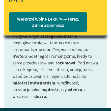
Lektury.
Katalog
Blog
Katalog w formacie PDF
Wesprzyj Wolne Lektury — teraz,
Lektury szkolne i klasyka
zanim zapomnisz
Motyw: Serce
literatury do słuchania dla
Motywem tym szczególnie chętnie
uczennic i uczniów z
niepełnosprawnościami
posługiwano się w literaturze okresu
preromantyzmu (por.
Cierpienia młodego
E-kolekcja lektur
Wertera
Goethego) i romantyzmu, kiedy to
szkolnych i literatury do
serce przeciwstawiano
rozumowi
. Pod nazwą
słuchania dla uczennic i
serce kryje się czasem intuicja, umiejętność
uczniów z
współodczuwania z innymi, zdolność do
niepełnosprawnościami
miłości
i
miłosierdzia
, wrażliwość,
Feministyczne inspiracje.
pozaracjonalna
mądrość
, czy
wiedza
, a
Popularyzacja
wreszcie —
dusza
.
skandynawskiej literatury
feministycznej