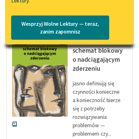
Lektury.
czas...
Wolne Lektury – idealna na
Katalog
lato
Czytaj więcej
Katalog w formacie PDF
Blog
Wesprzyj Wolne Lektury — teraz,
zanim zapomnisz
Lula Sarnia
Lektury szkolne i klasyka
schemat blokowy
literatury do słuchania dla
o nadciągającym
uczennic i uczniów z
zderzeniu
niepełnosprawnościami
E-kolekcja lektur
jasno definiują się
szkolnych i literatury do
czynności konieczne
słuchania dla uczennic i
a konieczność bierze
uczniów z
się z potrzeby
niepełnosprawnościami
rozwiązywania
Feministyczne inspiracje.
problemów —
Popularyzacja
problemem czy...
skandynawskiej literatury