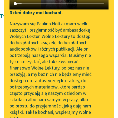
Katalog DAISY
Zgłoś brak utworu
Podkasty o książkach
Dzień dobry moi kochani.
Twórczość Aleksandra Kasprzak i Lula Sarnia
Aktualności
Narzędzia
Nazywam się Paulina Holtz i mam wielki
zaszczyt i przyjemność być ambasadorką
Spotkanie z Katarzyną
Mapa Wolnych Lektur
Wolnych Lektur. Wolne Lektury to dostęp
Tunkiel w Oslo
do bezpłatnych książek, do bezpłatnych
Lula Sarnia
Leśmianator
audiobooków i różnych publikacji. Ale oni
podziemne życie
Wolne Lektury na 32.
potrzebują naszego wsparcia. Musimy nie
Przewodnik dla piszących i
martwych gwiazd
Pol’and’Rock Festivalu
tylko korzystać, ale także wspierać
czytających
finansowo Wolne Lektury, bo bez nas nie
„Kochanek Lady
rozlewa się halo wokół
przeżyją, a my bez nich nie będziemy mieć
Chatterley” do słuchania
galaktyki —
dostępu do fantastycznej literatury, do
na Wolnych Lekturach
API
gorąca poświata,
potrzebnych materiałów, które bardzo
tęczowy pierścień —
Nowy audiobook –
OAI-PMH
często przydają się naszym dzieciom w
„Marzenie o Oriencie”
gwiezdne pozostałości
szkołach albo nam samym w pracy, albo
Widget Wolnych Lektur
Sophie Elkan
naginają materię,
po prostu do przyjemności, jaką dają nam
książki. Także kochani, wspierajmy Wolne
przestrzeń,
Przypisy
Kolekcja Nadwyraz.com x