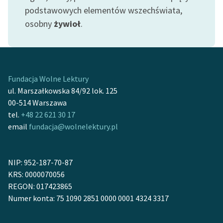
Zespół
podstawowych elementów wszechświata,
osobny
żywioł
.
Zasady wykorzystania
Wolnych Lektur
Logotypy
Fundacja Wolne Lektury
ul. Marszałkowska 84/92 lok. 125
Materiały promocyjne
00-514 Warszawa
tel.
+48 22 621 30 17
Polityka prywatności
email
fundacja@wolnelektury.pl
Regulamin biblioteki
Dane fundacji i
NIP: 952-187-70-87
sprawozdania finansowe
KRS: 0000070056
REGON: 017423865
Regulamin darowizn
Numer konta: 75 1090 2851 0000 0001 4324 3317
Informacja o treściach
wrażliwych