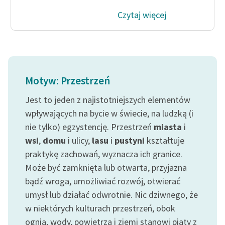
feministycznej
Czytaj więcej
Ręce pełne poezji
Kolekcje edukacyjne
twórców przechodzących
do domeny publicznej,
Motyw: Przestrzeń
lektur szkolnych oraz
Starego Testamentu
Jest to jeden z najistotniejszych elementów
wpływających na bycie w świecie, na ludzką (i
Odkurzamy bohaterów
nie tylko) egzystencję. Przestrzeń
miasta
i
Szkoła Poezji Wolnych
wsi
,
domu
i ulicy,
lasu
i
pustyni
kształtuje
Lektur
praktykę zachowań, wyznacza ich granice.
Może być zamknięta lub otwarta, przyjazna
O nas
bądź wroga, umożliwiać rozwój, otwierać
Kontakt
umysł lub działać odwrotnie. Nic dziwnego, że
w niektórych kulturach przestrzeń, obok
O projekcie
ognia, wody, powietrza i ziemi stanowi piąty z