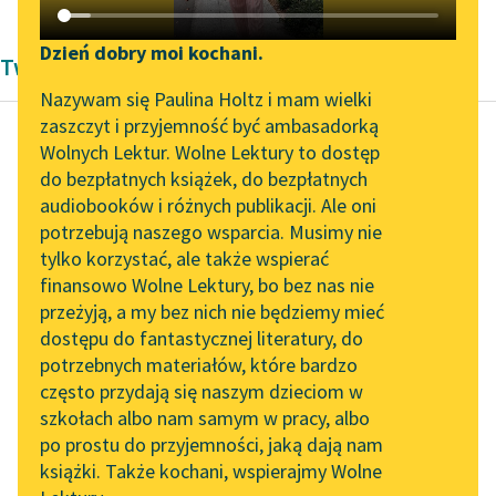
Katalog DAISY
Zgłoś brak utworu
Podkasty o książkach
Dzień dobry moi kochani.
Twórczość Aleksandra Kasprzak i Lula Sarnia
Aktualności
Narzędzia
Nazywam się Paulina Holtz i mam wielki
zaszczyt i przyjemność być ambasadorką
Spotkanie z Katarzyną
Mapa Wolnych Lektur
Wolnych Lektur. Wolne Lektury to dostęp
Tunkiel w Oslo
do bezpłatnych książek, do bezpłatnych
Raban Nowakowskie
Leśmianator
audiobooków i różnych publikacji. Ale oni
las/manless
Wolne Lektury na 32.
potrzebują naszego wsparcia. Musimy nie
Przewodnik dla piszących i
Pol’and’Rock Festivalu
tylko korzystać, ale także wspierać
czytających
kiedy umarł las
finansowo Wolne Lektury, bo bez nas nie
„Kochanek Lady
nie umiał płakać
przeżyją, a my bez nich nie będziemy mieć
Chatterley” do słuchania
kładł mi rękę na
dostępu do fantastycznej literatury, do
na Wolnych Lekturach
API
kolanie i ściskał
potrzebnych materiałów, które bardzo
mówiłam nie...
Nowy audiobook –
OAI-PMH
często przydają się naszym dzieciom w
„Marzenie o Oriencie”
szkołach albo nam samym w pracy, albo
Widget Wolnych Lektur
Czytaj więcej
Sophie Elkan
po prostu do przyjemności, jaką dają nam
książki. Także kochani, wspierajmy Wolne
Przypisy
Kolekcja Nadwyraz.com x