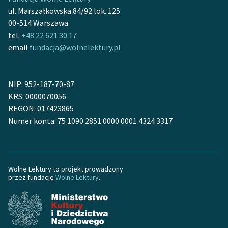
feministycznej
ul. Marszałkowska 84/92 lok. 125
00-514 Warszawa
Ręce pełne poezji
tel.
+48 22 621 30 17
email
fundacja@wolnelektury.pl
Kolekcje edukacyjne
twórców przechodzących
do domeny publicznej,
NIP: 952-187-70-87
lektur szkolnych oraz
KRS: 0000070056
Starego Testamentu
REGON: 017423865
Odkurzamy bohaterów
Numer konta: 75 1090 2851 0000 0001 4324 3317
Szkoła Poezji Wolnych
Lektur
Wolne Lektury to projekt prowadzony
O nas
przez fundację
Wolne Lektury
.
Kontakt
O projekcie