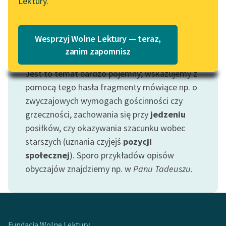
Lektury.
Wolne Lektury – idealna na
Katalog
lato
Katalog w formacie PDF
Blog
Wesprzyj Wolne Lektury — teraz,
zanim zapomnisz
Motyw: Obyczaje
Jest to temat bardzo pojemny; wskazujemy z
Lektury szkolne i klasyka
literatury do słuchania dla
pomocą tego hasła fragmenty mówiące np. o
uczennic i uczniów z
zwyczajowych wymogach gościnności czy
niepełnosprawnościami
grzeczności, zachowania się przy
jedzeniu
posiłków, czy okazywania szacunku wobec
E-kolekcja lektur
starszych (uznania czyjejś
pozycji
szkolnych i literatury do
społecznej
). Sporo przykładów opisów
słuchania dla uczennic i
uczniów z
obyczajów znajdziemy np. w
Panu Tadeuszu
.
niepełnosprawnościami
Feministyczne inspiracje.
Popularyzacja
skandynawskiej literatury
Fundacja Wolne Lektury