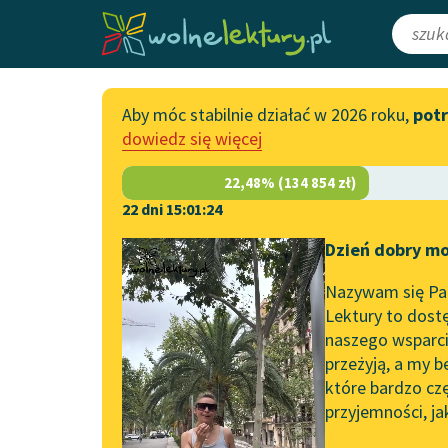
Aby móc stabilnie działać w 2026 roku,
pot
Katalog
Włącz się
dowiedz się więcej
Lektury szkolne
Wesprzyj Woln
Książki
Współpraca z f
22 dni 15:01:24
Autorki i autorzy
Zapisz się na n
Dzień dobry mo
Strona główna
Katalog
Motyw
Dziedz
Audiobooki
Przekaż 1,5%
Nazywam się Pau
Motyw:
Dziedzictwo
Kolekcje tematyczne
Lektury to dostę
naszego wsparcia
Włącz się w pra
NOWOŚCI
przeżyją, a my b
Zgłoś błąd
Motywy literackie
które bardzo cz
przyjemności, ja
Zgłoś brak utw
Katalog DAISY
Aleksandra