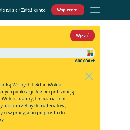
Wspieram!
aloguj się
/
Załóż konto
O nas
Wpłać
Lektur
Kontakt
O projekcie
600 000 zł
 piszących i
Zespół
dorką Wolnych Lektur. Wolne
Zasady wykorzystania
ych publikacji. Ale oni potrzebują
Wolnych Lektur
 Wolne Lektury, bo bez nas nie
Logotypy
ry, do potrzebnych materiałów,
ym w pracy, albo po prostu do
h Lektur
Materiały promocyjne
ry.
Polityka prywatności